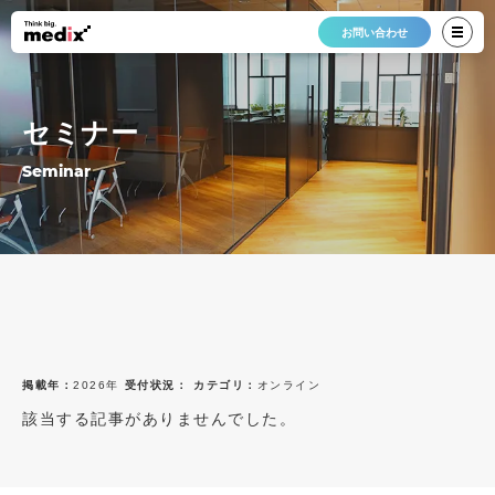
お問い合わせ
セミナー
Seminar
掲載年：
2026年
受付状況：
カテゴリ：
オンライン
該当する記事がありませんでした。
最新12件
すべて
すべて
2026年
受付中
オンライン
2025年
終了