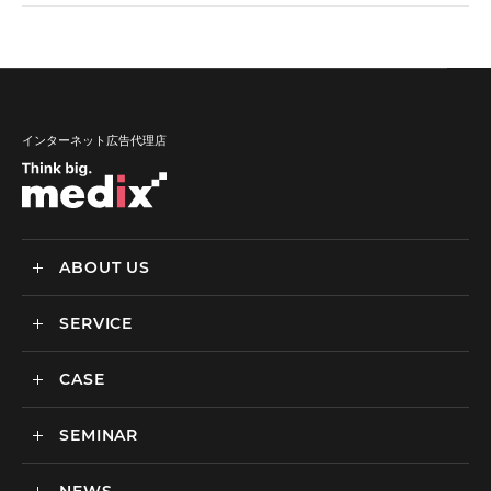
インターネット広告代理店
ABOUT US
SERVICE
メディックスについて
会社情報
CASE
サービス
私達の強み
SEMINAR
ごあいさつ
実績・事例
BtoCマーケティング支援
社会貢献活動・SDGs
BtoBマーケティング支援
セミナー一覧