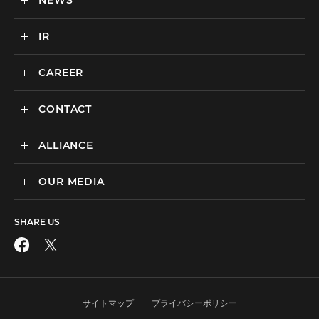
NEWS
カルチャー
BtoB向けMA支援サービス
IR
ニュース一覧
海外マーケティング支援
インハウス支援サービス
CAREER
IR情報
代理店支援サービス
CONTACT
新卒採用
オリジナルサービス
中途採用
ALLIANCE
広告のお問い合わせ
広告・プロモーション
媒体・ツールのご紹介
リスティング広告
OUR MEDIA
MEDIX Marketing Taiwan CO., LTD
制作パートナーのエントリー
ディスプレイ広告
facebook
その他のお問い合わせ
フィード広告
SHARE US
X
SNS広告
動画広告
Instagram
アフィリエイト広告
サイトマップ
プライバシーポリシー
LINE公式アカウント