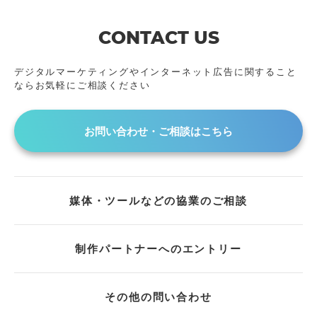
2024年
アーカイブ動画
2023年
CONTACT US
2022年
2021年
デジタルマーケティングやインターネット広告に
関すること
ならお気軽にご相談ください
2020年
2019年
2018年
お問い合わせ・ご相談はこちら
2017年
2016年
2015年
媒体・ツールなどの協業のご相談
2014年
2013年
2011年
制作パートナーへのエントリー
2009年
2008年
その他の問い合わせ