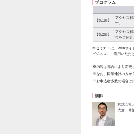
プログラム
アクセス解
【第1部】
す。
アクセス解
【第2部】
ウをご紹介
本セミナーは、Webサ
ビジネスにご活用いただ
※内容は都合により変更
※なお、同業他社の方か
※お申込者多数の場合は
講師
株式会社メ
大倉 裕