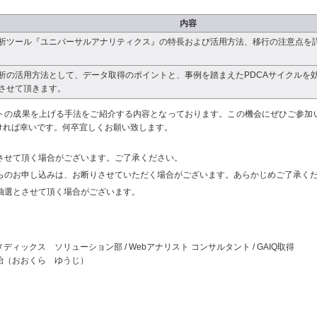
内容
析ツール『ユニバーサルアナリティクス』の特長および活用方法、移行の注意点を
析の活用方法として、データ取得のポイントと、事例を踏まえたPDCAサイクルを
させて頂きます。
イトの成果を上げる手法をご紹介する内容となっております。この機会にぜひご参加
ければ幸いです。何卒宜しくお願い致します。
させて頂く場合がございます。ご了承ください。
らのお申し込みは、お断りさせていただく場合がございます。あらかじめご了承く
抽選とさせて頂く場合がございます。
ディックス ソリューション部 / Webアナリスト コンサルタント / GAIQ取得
治（おおくら ゆうじ）