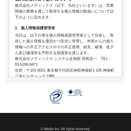
株式会社メディックス（以下、当社といいます）は、営業
関連の業務を通して取得する個人情報の取扱いについて以
下のように定めます。
1、個人情報保護管理者
当社は、以下の者を個人情報保護管理者として任命し、取
得した個人情報を適切かつ安全に管理し、外部からの個人
情報への不正アクセスやその不正使用、紛失、破壊、改ざ
ん及び漏洩等を予防する保護策を講じます。
株式会社メディックス システム企画部 田島吾一 TEL：
03-5280-9471
住所：〒101-0051 東京都千代田区神田神保町1-105 神保町
三井ビルディング 19階
2、個人情報の利用目的
取得した個人情報は、その種類により以下の目的で当社に
おいて正当な事業遂行の範囲内で利用し、目的以外には利
用いたしません。目的を変更する場合はあらかじめ通知又
は公表いたします。
当社サービスについてのお問い合わせ・資料請求・
無料診断、申込み希望される商品・技術・サービスの提
© Medix Inc. All rights reserved.