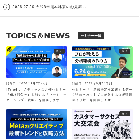
2026.07.29 令和8年熊本地震のお見舞い
TOPICS＆NEWS
セミナー一覧
終了
終了
開催日：2026年7月7日(火)
開催日：2026年6月24日(水)
ITmedia×メディックス共催セミナー
セミナー『【意思決定を加速するデー
『価格競争から脱却する「ソートリー
タ戦略とは？】プロが教える分析環境
ダーシップ」戦略』を開催します
の作り方』を開催します
終了