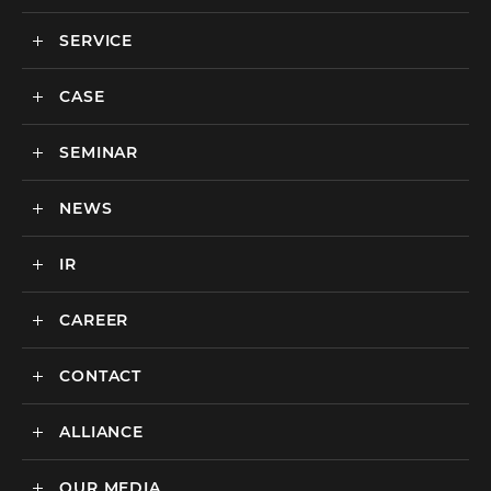
SERVICE
メディックスについて
会社情報
CASE
サービス
私達の強み
SEMINAR
ごあいさつ
実績・事例
BtoCマーケティング支援
社会貢献活動・SDGs
BtoBマーケティング支援
NEWS
セミナー一覧
カルチャー
BtoB向けMA支援サービス
IR
ニュース一覧
海外マーケティング支援
インハウス支援サービス
CAREER
IR情報
代理店支援サービス
CONTACT
新卒採用
オリジナルサービス
中途採用
ALLIANCE
広告のお問い合わせ
広告・プロモーション
媒体・ツールのご紹介
リスティング広告
OUR MEDIA
MEDIX Marketing Taiwan CO., LTD