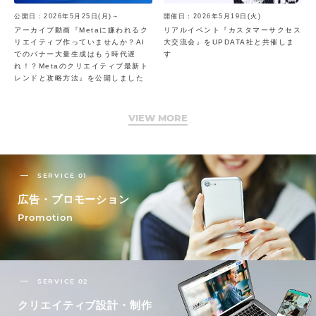
公開日：2026年5月25日(月)～
開催日：2026年5月19日(火)
アーカイブ動画『Metaに嫌われるク
リアルイベント『カスタマーサクセス
リエイティブ作っていませんか？AI
大交流会』をUPDATA社と共催しま
でのバナー大量生成はもう時代遅
す
れ！？Metaのクリエイティブ最新ト
レンドと攻略方法』を公開しました
VIEW MORE
SERVICE 01
広告・プロモーション
Promotion
SERVICE 02
クリエイティブ設計・制作