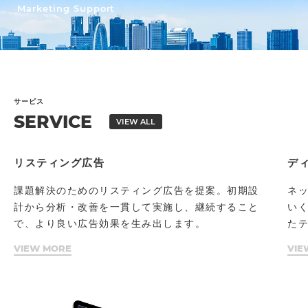
Marketing Support
サービス
SERVICE
VIEW ALL
リスティング広告
デ
課題解決のためのリスティング広告を提案。初期設
ネ
計から分析・改善を一貫して実施し、継続すること
い
で、より良い広告効果を生み出します。
た
VIEW MORE
VIE