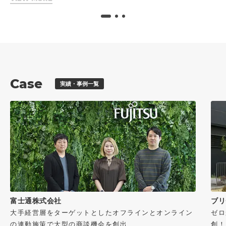
Case
実績・事例一覧
富士通株式会社
ブリ
大手経営層をターゲットとしたオフラインとオンライン
ゼロ
の連動施策で大型の商談機会を創出
創！