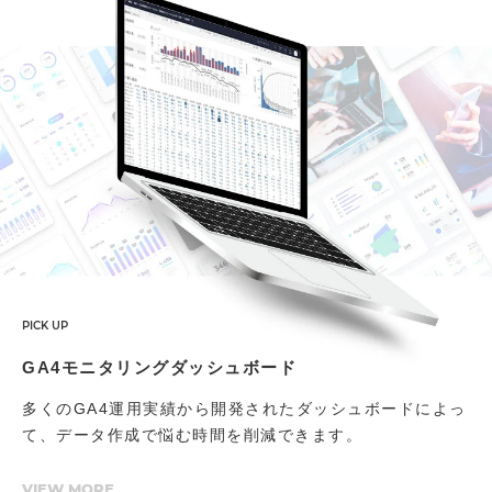
PICK UP
PICK UP
PICK UP
PICK UP
PICK UP
GA4モニタリングダッシュボード
多くのGA4運用実績から開発されたダッシュボードによっ
て、データ作成で悩む時間を削減できます。
VIEW MORE