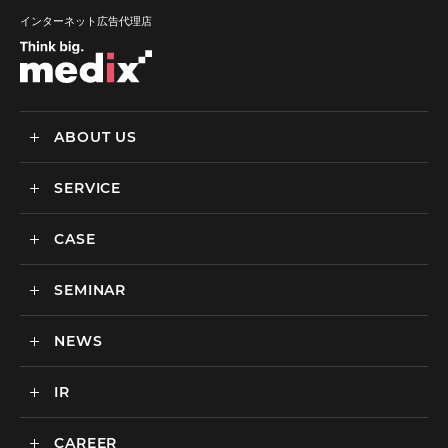
インターネット広告代理店
ABOUT US
SERVICE
メディックスについて
会社情報
CASE
サービス
私達の強み
SEMINAR
ごあいさつ
実績・事例
BtoCマーケティング支援
社会貢献活動・SDGs
BtoBマーケティング支援
NEWS
セミナー一覧
カルチャー
BtoB向けMA支援サービス
IR
ニュース一覧
海外マーケティング支援
インハウス支援サービス
CAREER
IR情報