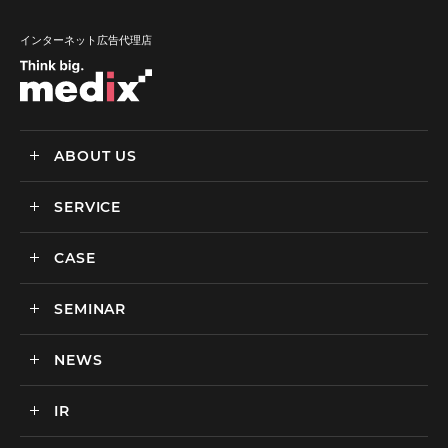
インターネット広告代理店
ABOUT US
SERVICE
メディックスについて
会社情報
CASE
サービス
私達の強み
SEMINAR
ごあいさつ
実績・事例
BtoCマーケティング支援
社会貢献活動・SDGs
BtoBマーケティング支援
NEWS
セミナー一覧
カルチャー
BtoB向けMA支援サービス
IR
ニュース一覧
海外マーケティング支援
インハウス支援サービス