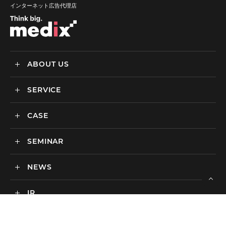
インターネット広告代理店
ABOUT US
SERVICE
メディックスについて
会社情報
CASE
サービス
私達の強み
SEMINAR
ごあいさつ
実績・事例
BtoCマーケティング支援
社会貢献活動・SDGs
BtoBマーケティング支援
NEWS
セミナー一覧
カルチャー
BtoB向けMA支援サービス
IR
ニュース一覧
海外マーケティング支援
お問い合わせ
セミナー一覧
インハウス支援サービス
CAREER
IR情報