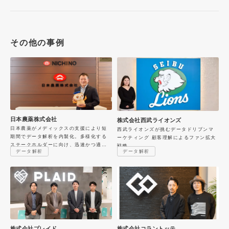
その他の事例
日本農薬株式会社
株式会社西武ライオンズ
日本農薬がメディックスの支援により短
西武ライオンズが挑むデータドリブンマ
期間でデータ解析を内製化。多様化する
ーケティング 顧客理解によるファン拡大
ステークホルダーに向け、迅速かつ適切
戦略
データ解析
データ解析
な情報提供を目指す
株式会社プレイド
株式会社コラントッテ