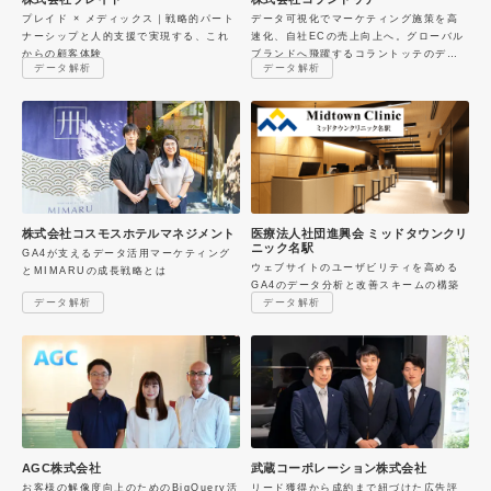
プレイド × メディックス｜戦略的パート
データ可視化でマーケティング施策を高
ナーシップと人的支援で実現する、これ
速化、自社ECの売上向上へ。グローバル
からの顧客体験
ブランドへ飛躍するコラントッテのデー
データ解析
データ解析
タ戦略
株式会社コスモスホテルマネジメント
医療法人社団進興会 ミッドタウンクリ
ニック名駅
GA4が支えるデータ活用マーケティング
ウェブサイトのユーザビリティを高める
とMIMARUの成長戦略とは
GA4のデータ分析と改善スキームの構築
データ解析
データ解析
AGC株式会社
武蔵コーポレーション株式会社
お客様の解像度向上のためのBigQuery活
リード獲得から成約まで紐づけた広告評