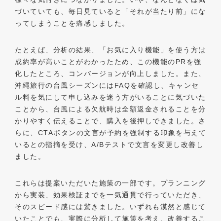
づいていても、毎日見ていると「それが当たり前」にな
ってしまうことを痛感しました。
たとえば、分析の結果、「お気に入り機能」を使う方は
成約率が高いことがわかったため、この機能のPRを強
化したところ、コンバージョンが向上しました。また、
沖縄旅行の台風シーズンにはFAQを確認し、キャンセ
ル料を気にして申し込みを迷う方がいることに気づいた
ことから、台風による欠航時は全額返金されることを分
かりやすく伝えることで、購入を後押しできました。さ
らに、CTAボタンの文言が予約を強制する印象を与えて
いるとの指摘を受け、A/Bテストで文言を変更し改善し
ました。
これらは提案いただいた施策の一部です。プランニング
から実装、効果検証までを一気通貫で行っていただき、
そのスピード感には驚きました。いずれも漠然と感じて
いたことでも、実際に分析して施策を考え、改善するこ