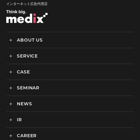
インターネット広告代理店
ABOUT US
SERVICE
メディックスについて
会社情報
CASE
サービス
私達の強み
SEMINAR
ごあいさつ
実績・事例
BtoCマーケティング支援
社会貢献活動・SDGs
BtoBマーケティング支援
NEWS
セミナー一覧
カルチャー
BtoB向けMA支援サービス
IR
ニュース一覧
海外マーケティング支援
インハウス支援サービス
CAREER
IR情報