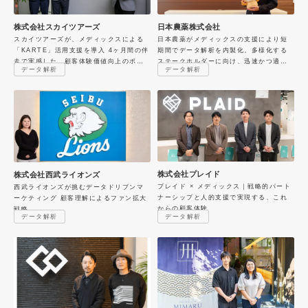
株式会社スカイツアーズ
日本農薬株式会社
スカイツアーズが、メディックスによる
日本農薬がメディックスの支援により短
「KARTE」活用支援を導入 4ヶ月間の伴
期間でデータ解析を内製化。多様化する
走で実感した、顧客体験価値向上のポテ
ステークホルダーに向け、迅速かつ適切
データ解析
データ解析
ンシャル
な情報提供を目指す
株式会社プレイド
株式会社西武ライオンズ
プレイド × メディックス｜戦略的パート
西武ライオンズが挑むデータドリブンマ
ナーシップと人的支援で実現する、これ
ーケティング 顧客理解によるファン拡大
からの顧客体験
戦略
データ解析
データ解析