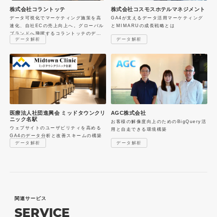
株式会社コラントッテ
株式会社コスモスホテルマネジメント
データ可視化でマーケティング施策を高
GA4が支えるデータ活用マーケティング
速化、自社ECの売上向上へ。グローバル
とMIMARUの成長戦略とは
ブランドへ飛躍するコラントッテのデー
データ解析
データ解析
タ戦略
医療法人社団進興会 ミッドタウンクリ
AGC株式会社
ニック名駅
お客様の解像度向上のためのBigQuery活
ウェブサイトのユーザビリティを高める
用と自走できる環境構築
GA4のデータ分析と改善スキームの構築
データ解析
データ解析
関連サービス
SERVICE