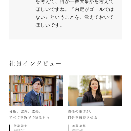
を考えて、何が一番大事かを考えて
ほしいですね。『内定がゴールでは
ない』ということを、覚えておいて
ほしいです。
社員インタビュー
分析、改善、成果。
責任の重さが、
すべてを数字で語る日々
自分を成長させる
伊達 裕生
加藤 緒都
2018年入社
2017年入社