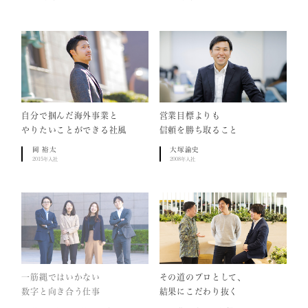
自分で掴んだ海外事業と
営業目標よりも
やりたいことができる社風
信頼を勝ち取ること
岡 裕太
大塚諭史
2015年入社
2008年入社
一筋縄ではいかない
その道のプロとして、
数字と向き合う仕事
結果にこだわり抜く