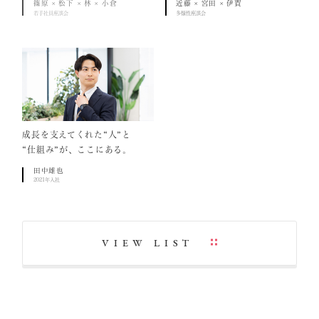
篠原 × 松下 × 林 × 小倉
近藤 × 宮田 × 伊賀
若手社員座談会
多様性座談会
成長を支えてくれた“人”と
“仕組み”が、ここにある。
田中雄也
2021年入社
VIEW LIST