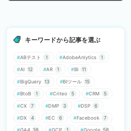
キーワードから記事を選ぶ
ABテスト
1
AdobeAnlytics
1
AI
12
AR
1
BI
11
BigQuery
13
BIツール
15
BtoB
1
Criteo
5
CRM
5
CX
7
DMP
3
DSP
6
DX
4
EC
6
Facebook
7
GA4
38
GCP
1
Google
58