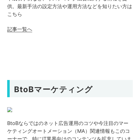
供。最新手法の設定方法や運用方法などを知りたい方は
こちら
ネット市場調査データ
フィード広告
記事一覧へ
SEO
ホワイトペーパー
CRM
KARTE
BtoBマーケティング
Google Cloud／BI
BtoBならではのネット広告運用のコツや今注目のマー
ケティングオートメーション（MA）関連情報もこのコ
実績・事例
ーナーで。特にIT業界向けのコンテンツを拡充していま