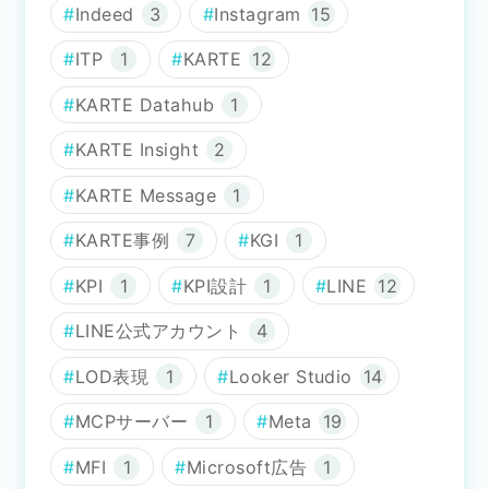
Indeed
3
Instagram
15
ITP
1
KARTE
12
KARTE Datahub
1
KARTE Insight
2
KARTE Message
1
KARTE事例
7
KGI
1
KPI
1
KPI設計
1
LINE
12
LINE公式アカウント
4
LOD表現
1
Looker Studio
14
MCPサーバー
1
Meta
19
MFI
1
Microsoft広告
1