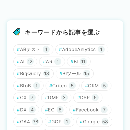
キーワードから記事を選ぶ
ABテスト
1
AdobeAnlytics
1
AI
12
AR
1
BI
11
BigQuery
13
BIツール
15
BtoB
1
Criteo
5
CRM
5
CX
7
DMP
3
DSP
6
DX
4
EC
6
Facebook
7
GA4
38
GCP
1
Google
58