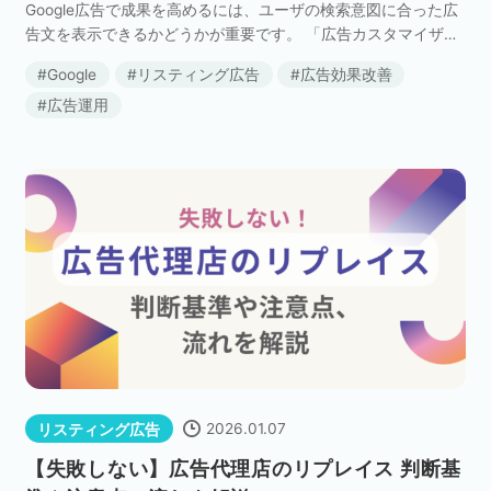
Google広告で成果を高めるには、ユーザの検索意図に合った広
告文を表示できるかどうかが重要です。 「広告カスタマイザ」
セミナー
を利用することで、検索語句や商品データに応じて広告文の一
Google
リスティング広告
広告効果改善
部を自動で差し替えることができ、ユーザの検索 […]
株式会社メディックス
広告運用
お問い合わせ
プライバシーポリシー
2026.01.07
リスティング広告
【失敗しない】広告代理店のリプレイス 判断基