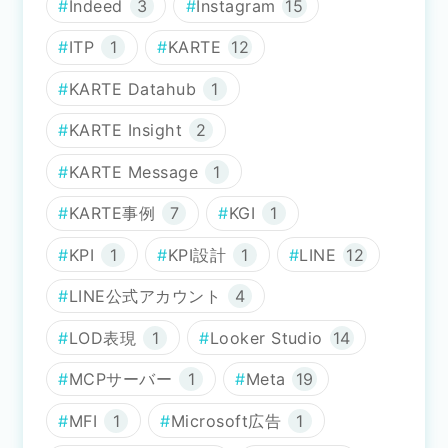
Indeed
3
Instagram
15
ITP
1
KARTE
12
KARTE Datahub
1
KARTE Insight
2
KARTE Message
1
KARTE事例
7
KGI
1
KPI
1
KPI設計
1
LINE
12
LINE公式アカウント
4
LOD表現
1
Looker Studio
14
MCPサーバー
1
Meta
19
MFI
1
Microsoft広告
1