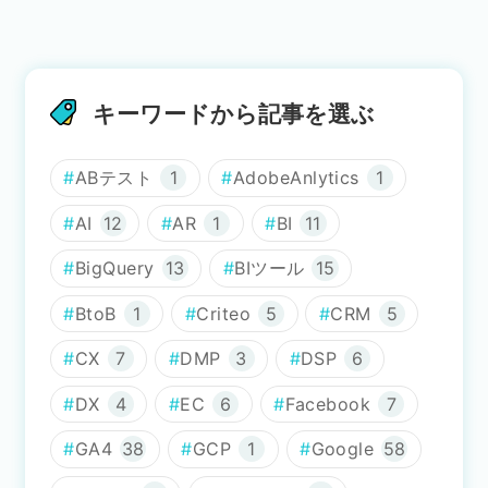
キーワードから記事を選ぶ
ABテスト
1
AdobeAnlytics
1
AI
12
AR
1
BI
11
BigQuery
13
BIツール
15
BtoB
1
Criteo
5
CRM
5
CX
7
DMP
3
DSP
6
DX
4
EC
6
Facebook
7
GA4
38
GCP
1
Google
58