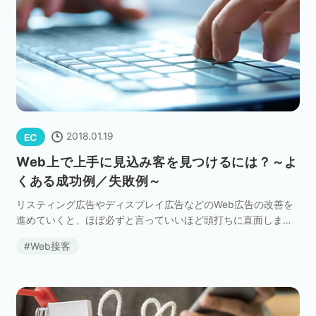
2018.01.19
EC
Web上で上手に見込み客を見つけるには？～よ
くある成功例／失敗例～
リスティング広告やディスプレイ広告などのWeb広告の改善を
進めていくと、ほぼ必ずと言っていいほど頭打ちに直面しま
す。リスティング広告黎明期のように出稿者が少ない時期なら
Web接客
いざ知らず、多くの企業が参入している昨今は、効果的な […]