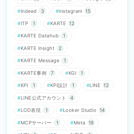
Indeed
3
Instagram
15
ITP
1
KARTE
12
KARTE Datahub
1
KARTE Insight
2
KARTE Message
1
KARTE事例
7
KGI
1
KPI
1
KPI設計
1
LINE
12
LINE公式アカウント
4
LOD表現
1
Looker Studio
14
MCPサーバー
1
Meta
19