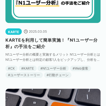
ネット市場調査データ
フィード広告
2025.03.05
KARTE
SEO
ホワイトペーパー
KARTEを利用して簡単実施！『N1ユーザー分
析』の手法をご紹介
N1ユーザー分析の概要と実施するメリット N1ユーザー分析とは
CRM
KARTE
N1ユーザー分析とは特定の顧客1人をピックアップし、分析をす
る手法のことです。 ユーザーをいくつかのセグメントに分けて
CX
KARTE
N1ユーザー分析
Web接客
セグメントごとにアクセス数やCV数、C […]
ユーザーストーリー
行動チェーン
Google Cloud／BI
実績・事例