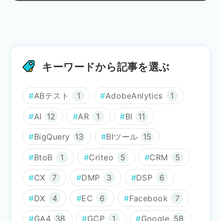
キーワードから記事を選ぶ
ABテスト
1
AdobeAnlytics
1
AI
12
AR
1
BI
11
BigQuery
13
BIツール
15
BtoB
1
Criteo
5
CRM
5
CX
7
DMP
3
DSP
6
DX
4
EC
6
Facebook
7
GA4
38
GCP
1
Google
58