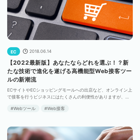
セミナー
株式会社メディックス
お問い合わせ
2018.06.14
EC
プライバシーポリシー
【2022最新版】あなたならどれを選ぶ！？新
たな技術で進化を遂げる高機能型Web接客ツー
ルの新潮流
ECサイトやECショッピングモールへの出店など、オンライン上
で接客を行うビジネスにはたくさんの利便性がありますが、現
実店舗には敵わない欠点も存在します。それは、サイトに訪れ
Webツール
Web接客
たユーザの顔が見えづらく、顧客ごとの状況に合った […]