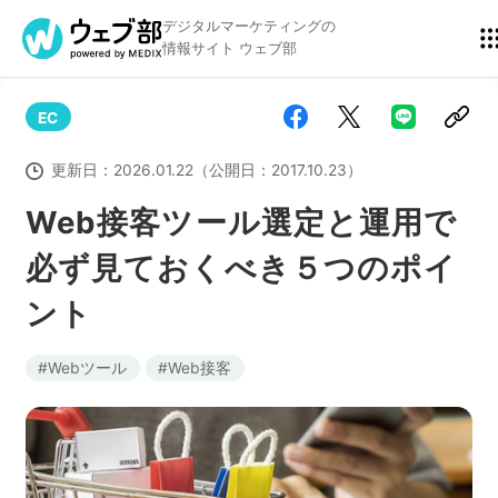
デジタルマーケティングの
情報サイト ウェブ部
EC
リスティング広告
BtoBマーケティング
更新日：
2026.01.22
（公開日：
2017.10.23
）
Web接客ツール選定と運用で
必ず見ておくべき５つのポイ
アクセス解析
ディスプレイ広告
ント
アドテクノロジー
広告クリエイティブ
Webツール
Web接客
Webサイト構築
EC