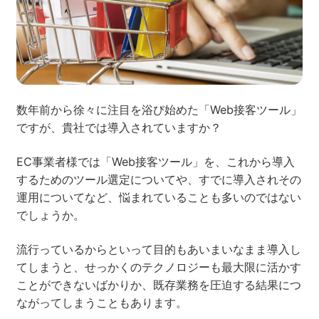
ネット市場調査データ
フィード広告
SEO
ホワイトペーパー
数年前から徐々に注目を浴び始めた「Web接客ツール」
ですが、貴社では導入されていますか？
EC事業者様では「Web接客ツール」を、これから導入
CRM
KARTE
するためのツール選定についてや、すでに導入されその
運用についてなど、悩まれていることも多いのではない
でしょうか。
Google Cloud／BI
流行っているからといって目的もあいまいなまま導入し
てしまうと、せっかくのテクノロジーも最大限に活かす
ことができないばかりか、既存業務を圧迫する結果につ
ながってしまうこともあります。
実績・事例