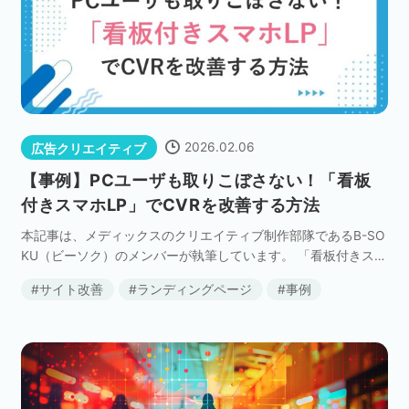
ネット市場調査データ
フィード広告
SEO
ホワイトペーパー
2026.02.06
広告クリエイティブ
【事例】PCユーザも取りこぼさない！「看板
付きスマホLP」でCVRを改善する方法
CRM
KARTE
本記事は、メディックスのクリエイティブ制作部隊であるB-SO
KU（ビーソク）のメンバーが執筆しています。 「看板付きスマ
ホLP」と聞いて、ピンとくる方はどの程度いるでしょうか。 ※
サイト改善
ランディングページ
事例
看板付きスマホLPとはB-SOKU内での […]
Google Cloud／BI
実績・事例