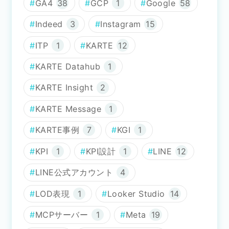
GA4
38
GCP
1
Google
58
Indeed
3
Instagram
15
ITP
1
KARTE
12
KARTE Datahub
1
KARTE Insight
2
KARTE Message
1
KARTE事例
7
KGI
1
KPI
1
KPI設計
1
LINE
12
LINE公式アカウント
4
LOD表現
1
Looker Studio
14
MCPサーバー
1
Meta
19