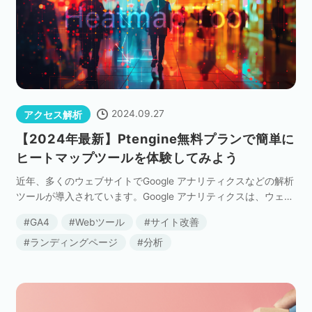
セミナー
株式会社メディックス
お問い合わせ
2024.09.27
アクセス解析
プライバシーポリシー
【2024年最新】Ptengine無料プランで簡単に
ヒートマップツールを体験してみよう
近年、多くのウェブサイトでGoogle アナリティクスなどの解析
ツールが導入されています。Google アナリティクスは、ウェブ
サイトへの集客や離脱の状況をページ単位で把握するのに非常
GA4
Webツール
サイト改善
に役立つツールです。しかし、いざサイ […]
ランディングページ
分析