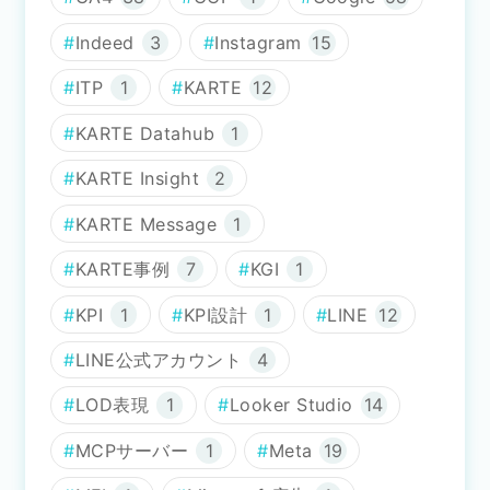
Indeed
3
Instagram
15
ITP
1
KARTE
12
KARTE Datahub
1
KARTE Insight
2
KARTE Message
1
KARTE事例
7
KGI
1
KPI
1
KPI設計
1
LINE
12
LINE公式アカウント
4
LOD表現
1
Looker Studio
14
MCPサーバー
1
Meta
19