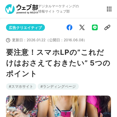
デジタルマーケティングの
情報サイト ウェブ部
広告クリエイティブ
リスティング広告
BtoBマーケティング
更新日：
2026.01.22
（公開日：
2016.06.08
）
要注意！スマホLPの”これだ
けはおさえておきたい” 5つの
アクセス解析
ディスプレイ広告
ポイント
アドテクノロジー
広告クリエイティブ
スマホサイト
ランディングページ
Webサイト構築
EC