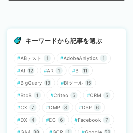
キーワードから記事を選ぶ
ABテスト
1
AdobeAnlytics
1
AI
12
AR
1
BI
11
BigQuery
13
BIツール
15
BtoB
1
Criteo
5
CRM
5
CX
7
DMP
3
DSP
6
DX
4
EC
6
Facebook
7
GA4
38
GCP
1
Google
58