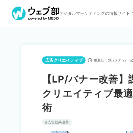
デジタルマーケティングの
情報サイト 
広告クリエイティブ
更新日：
2026.01.22
（
【LP/バナー改善
クリエイティブ最適
術
広告効果改善