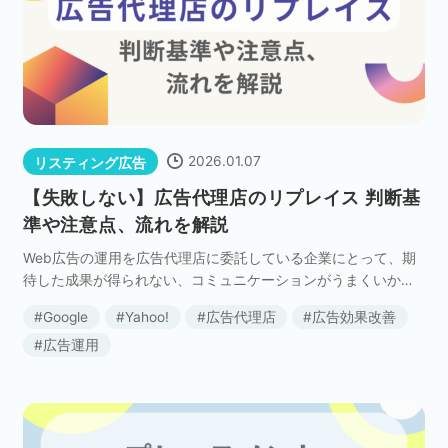
ネット市場調査データ
フィード広告
SEO
ホワイトペーパー
2026.01.07
リスティング広告
【失敗しない】広告代理店のリプレイス 判断基
準や注意点、流れを解説
CRM
KARTE
Web広告の運用を広告代理店に委託している企業にとって、期
待した成果が得られない、コミュニケーションがうまくいかな
い、といった課題に直面することは少なくありません。 そのよ
Google
Yahoo!
広告代理店
広告効果改善
うな状況で頭をよぎるのが「広告代理店のリプレイス […]
Google Cloud／BI
広告運用
実績・事例