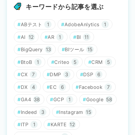
キーワードから記事を選ぶ
ABテスト
1
AdobeAnlytics
1
AI
12
AR
1
BI
11
BigQuery
13
BIツール
15
BtoB
1
Criteo
5
CRM
5
CX
7
DMP
3
DSP
6
DX
4
EC
6
Facebook
7
GA4
38
GCP
1
Google
58
Indeed
3
Instagram
15
ITP
1
KARTE
12