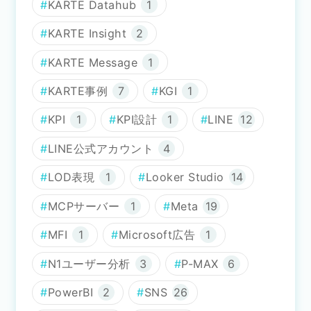
KARTE Datahub
1
KARTE Insight
2
KARTE Message
1
KARTE事例
7
KGI
1
KPI
1
KPI設計
1
LINE
12
LINE公式アカウント
4
LOD表現
1
Looker Studio
14
MCPサーバー
1
Meta
19
MFI
1
Microsoft広告
1
N1ユーザー分析
3
P-MAX
6
PowerBI
2
SNS
26