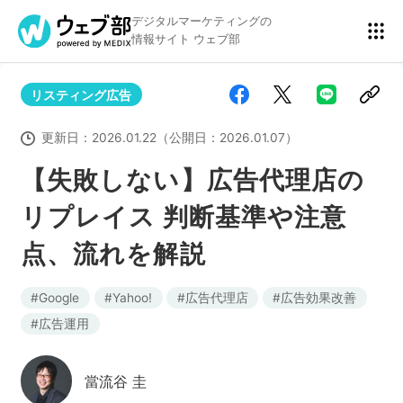
デジタルマーケティングの
情報サイト ウェブ部
リスティング広告
リスティング広告
BtoBマーケティング
更新日：
2026.01.22
（公開日：
2026.01.07
）
【失敗しない】広告代理店の
リプレイス 判断基準や注意
アクセス解析
ディスプレイ広告
点、流れを解説
アドテクノロジー
広告クリエイティブ
Google
Yahoo!
広告代理店
広告効果改善
広告運用
Webサイト構築
EC
當流谷 圭