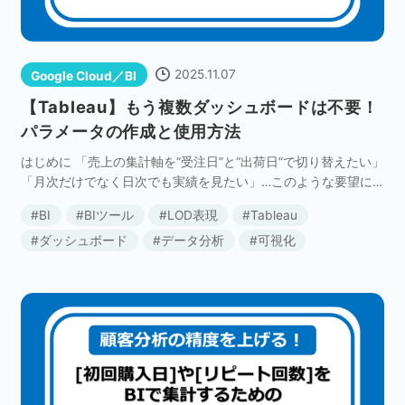
ネット市場調査データ
フィード広告
2025.11.07
Google Cloud／BI
【Tableau】もう複数ダッシュボードは不要！
パラメータの作成と使用方法
SEO
ホワイトペーパー
はじめに 「売上の集計軸を“受注日”と“出荷日”で切り替えたい」
「月次だけでなく日次でも実績を見たい」…このような要望に
応えるために、似たようなダッシュボードを何枚も作成してい
BI
BIツール
LOD表現
Tableau
CRM
KARTE
ないでしょうか？ 分析の切り口が少し違うだけ […]
ダッシュボード
データ分析
可視化
Google Cloud／BI
実績・事例