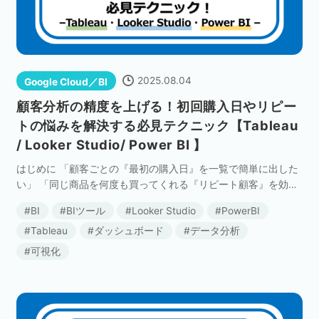
セミナー
株式会社メディックス
2025.08.04
Google Cloud／BI
お問い合わせ
顧客分析の精度を上げる！初回購入日やリピー
トの悩みを解決する必見テクニック【Tableau
プライバシーポリシー
/ Looker Studio/ Power BI 】
はじめに 「顧客ごとの『最初の購入日』を一覧で簡単に出した
い」 「同じ商品を何度も買ってくれる『リピート顧客』を効率
的に見つけたい」 「個々の購入履歴の横に、その顧客の『平均
BI
BIツール
Looker Studio
PowerBI
購入単価』も一緒に表示させたい」 BIツールを […]
Tableau
ダッシュボード
データ分析
可視化