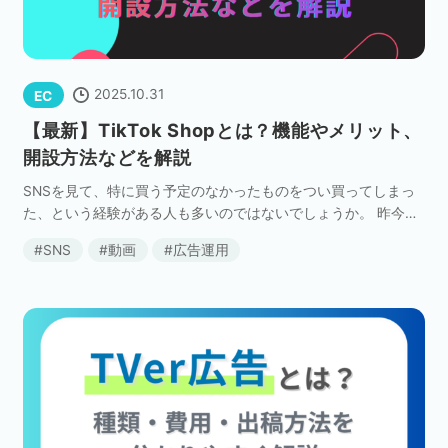
セミナー
株式会社メディックス
2025.10.31
EC
【最新】TikTok Shopとは？機能やメリット、
お問い合わせ
開設方法などを解説
SNSを見て、特に買う予定のなかったものをつい買ってしまっ
プライバシーポリシー
た、という経験がある人も多いのではないでしょうか。 昨今、
SNSの普及やコンテンツの多様化にともない、ECのあり方が大
SNS
動画
広告運用
きく変わってきています。 消費者の行動も、「 […]