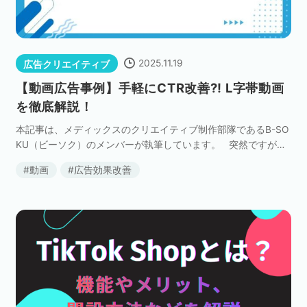
ネット市場調査データ
フィード広告
2025.11.19
広告クリエイティブ
【動画広告事例】手軽にCTR改善?! L字帯動画
SEO
ホワイトペーパー
を徹底解説！
本記事は、メディックスのクリエイティブ制作部隊であるB-SO
KU（ビーソク）のメンバーが執筆しています。 突然ですが、
皆さんは「L字帯動画」をご存じでしょうか？ 名称は知らなく
CRM
KARTE
動画
広告効果改善
ても、なんとなく「ああいう動画 […]
Google Cloud／BI
実績・事例