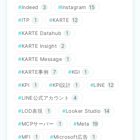
Indeed
3
Instagram
15
ITP
1
KARTE
12
KARTE Datahub
1
KARTE Insight
2
KARTE Message
1
KARTE事例
7
KGI
1
KPI
1
KPI設計
1
LINE
12
LINE公式アカウント
4
LOD表現
1
Looker Studio
14
MCPサーバー
1
Meta
19
MFI
1
Microsoft広告
1