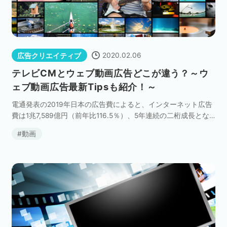
2020.02.06
広告クリエイティブ
テレビCMとウェブ動画広告どこが違う？～ウ
ェブ動画広告最新Tipsも紹介！～
電通発表の2019年日本の広告費によると、インターネット広告
費は1兆7,589億円（前年比116.5％）、5年連続の二桁成長とな
り、地上波テレビ広告費（テレビCM）1兆7,848億円に迫る勢い
動画
です。 その影響もあり、テレ […]