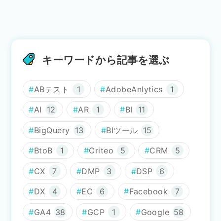
キーワードから記事を選ぶ
ABテスト
1
AdobeAnlytics
1
AI
12
AR
1
BI
11
BigQuery
13
BIツール
15
BtoB
1
Criteo
5
CRM
5
CX
7
DMP
3
DSP
6
DX
4
EC
6
Facebook
7
GA4
38
GCP
1
Google
58