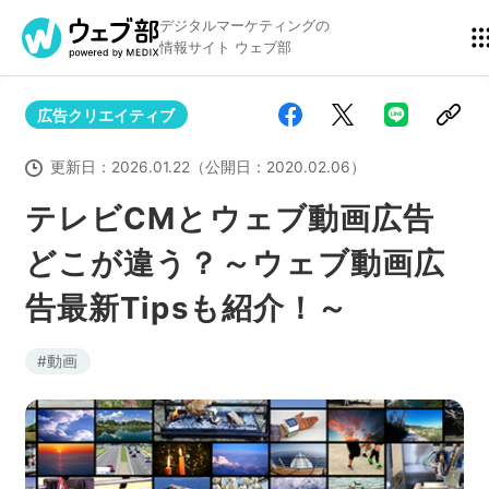
デジタルマーケティングの
情報サイト ウェブ部
広告クリエイティブ
リスティング広告
BtoBマーケティング
更新日：
2026.01.22
（公開日：
2020.02.06
）
テレビCMとウェブ動画広告
どこが違う？～ウェブ動画広
アクセス解析
ディスプレイ広告
告最新Tipsも紹介！～
アドテクノロジー
広告クリエイティブ
動画
Webサイト構築
EC