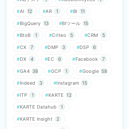
AI
12
AR
1
BI
11
BigQuery
13
BIツール
15
BtoB
1
Criteo
5
CRM
5
CX
7
DMP
3
DSP
6
DX
4
EC
6
Facebook
7
GA4
38
GCP
1
Google
58
Indeed
3
Instagram
15
ITP
1
KARTE
12
KARTE Datahub
1
KARTE Insight
2