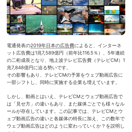
ネット市場調査データ
フィード広告
SEO
ホワイトペーパー
電通発表の
2019年日本の広告費
によると、インターネ
ット広告費は1兆7,589億円（前年比116.5％）、5年連続
の二桁成長となり、地上波テレビ広告費（テレビCM）1
兆7,848億円に迫る勢いです。
CRM
KARTE
その影響もあり、テレビCMの予算をウェブ動画広告に
一部シフトし、同時に実施する企業も増えています。
しかし、動画とはいえ、テレビCMとウェブ動画広告で
Google Cloud／BI
は「見せ方」の違いもあり、また媒体ごとでも様々なル
ールが存在しています。この記事では、テレビCMとウ
ェブ動画広告の違いと各媒体の特長に加え、この数年で
ウェブ動画広告はどのように変わっていくか？を説明し
実績・事例