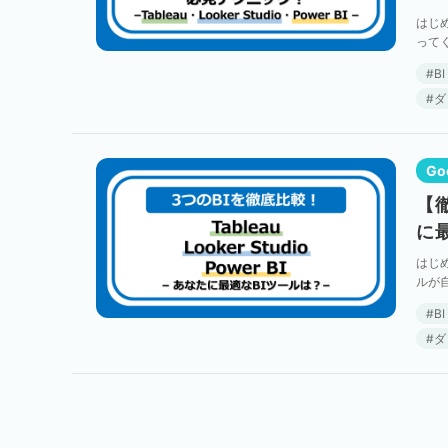
はじ
って
の『平
BI
ダ
Go
【徹
に
はじ
ルが
も、特
BI
ダ