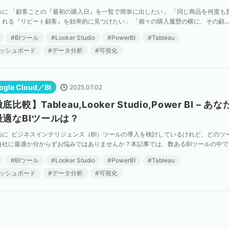
めに 「顧客ごとの『最初の購入日』を一覧で簡単に出したい」 「同じ商品を何度も
くれる『リピート顧客』を効率的に見つけたい」 「個々の購入履歴の横に、その顧
均購入単価』も一緒に表示させたい」 BIツールを […]
BIツール
Looker Studio
PowerBI
Tableau
ッシュボード
データ分析
可視化
ogle Cloud／BI
2025.07.02
底比較】Tableau,Looker Studio,Power BI – あな
最適なBIツールは？
めに ビジネスインテリジェンス（BI）ツールの導入を検討しているけれど、どのツ
自社に最適か分からずお悩みではありませんか？本記事では、数あるBIツールの中で
に注目を集める「Tableau」「Looker […]
BIツール
Looker Studio
PowerBI
Tableau
ッシュボード
データ分析
可視化