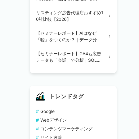
る｜統合・辞書定義・BI/AI環境の
3ステップを解説
リスティング広告代理店おすすめ1
0社比較【2026】
【セミナーレポート】AIはなぜ
「嘘」をつくのか？｜データ分析
の精度を変える「辞書登録」の重
要性
【セミナーレポート】GA4も広告
データも「会話」で分析｜SQL不
要のAIデータ分析を実演で解説
トレンドタグ
Google
Webデザイン
コンテンツマーケティング
サイト改善