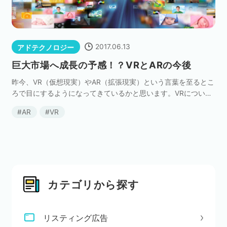
ネット市場調査データ
フィード広告
2017.06.13
アドテクノロジー
巨大市場へ成長の予感！？VRとARの今後
SEO
ホワイトペーパー
昨今、VR（仮想現実）やAR（拡張現実）という言葉を至るとこ
ろで目にするようになってきているかと思います。VRについて
は映画や漫画などで度々取り上げられていましたが、最近は創
AR
VR
作の中の話ではなく、現実の身近な話題になってい […]
CRM
KARTE
Google Cloud／BI
カテゴリから探す
リスティング広告
実績・事例