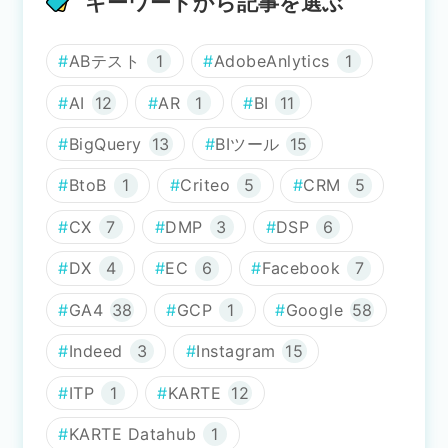
キーワードから記事を選ぶ
ABテスト
1
AdobeAnlytics
1
AI
12
AR
1
BI
11
BigQuery
13
BIツール
15
BtoB
1
Criteo
5
CRM
5
CX
7
DMP
3
DSP
6
DX
4
EC
6
Facebook
7
GA4
38
GCP
1
Google
58
Indeed
3
Instagram
15
ITP
1
KARTE
12
KARTE Datahub
1