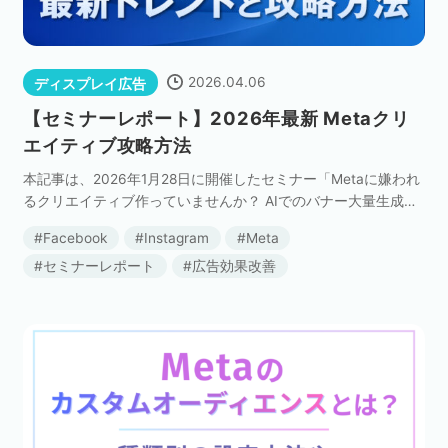
ネット市場調査データ
フィード広告
2026.04.06
ディスプレイ広告
【セミナーレポート】2026年最新 Metaクリ
エイティブ攻略方法
SEO
ホワイトペーパー
本記事は、2026年1月28日に開催したセミナー「Metaに嫌われ
るクリエイティブ作っていませんか？ AIでのバナー大量生成は
もう時代遅れ！？ Metaのクリエイティブ最新トレンドと攻略方
Facebook
Instagram
Meta
CRM
KARTE
法」の内容を記事にまとめたもので […]
セミナーレポート
広告効果改善
Google Cloud／BI
実績・事例