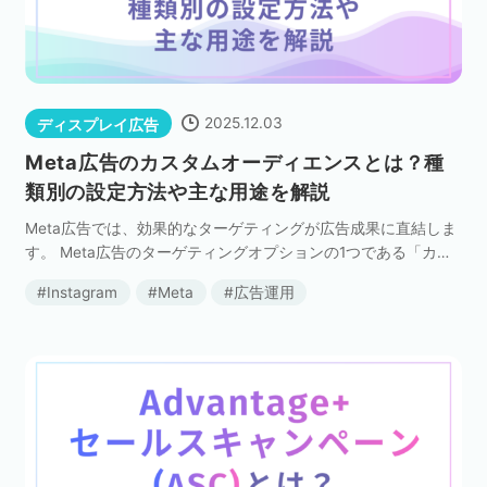
セミナー
株式会社メディックス
2025.12.03
ディスプレイ広告
お問い合わせ
Meta広告のカスタムオーディエンスとは？種
類別の設定方法や主な用途を解説
プライバシーポリシー
Meta広告では、効果的なターゲティングが広告成果に直結しま
す。 Meta広告のターゲティングオプションの1つである「カス
タムオーディエンス」は、自社と接点のあったユーザに対して
Instagram
Meta
広告運用
広告を届けられる強力な手法です。 本記事で […]