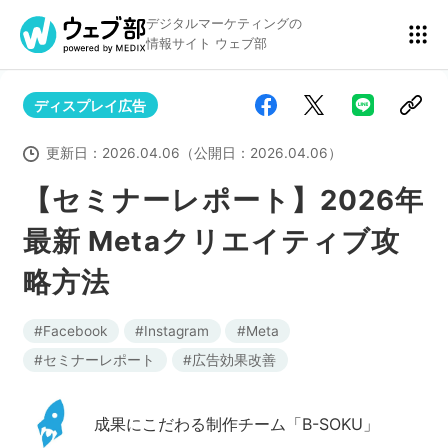
デジタルマーケティングの
情報サイト ウェブ部
ディスプレイ広告
リスティング広告
BtoBマーケティング
更新日：
2026.04.06
（公開日：
2026.04.06
）
【セミナーレポート】2026年
最新 Metaクリエイティブ攻
アクセス解析
ディスプレイ広告
略方法
アドテクノロジー
広告クリエイティブ
Facebook
Instagram
Meta
セミナーレポート
広告効果改善
Webサイト構築
EC
成果にこだわる制作チーム「B-SOKU」