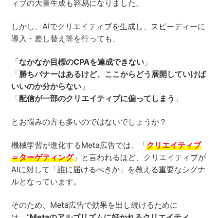
ィブの大量生成も容易になりました。
セミナー
しかし、AIでクリエイティブを生成し、スピーディーに
導入・差し替え等を行っても、
株式会社メディックス
「
なかなか目標のCPAを達成できない
」
お問い合わせ
「
勝ちバナーはあるけど、ここからどう展開していけば
いいのか分からない
」
プライバシーポリシー
「
配信が一部のクリエイティブに偏ってしまう
」
とお悩みの方も多いのではないでしょうか？
機械学習が進化するMeta広告では、「
クリエイティブ
＝ターゲティング
」と言われるほど、クリエイティブが
AIに対して「誰に届けるべきか」を教える重要なシグナ
ルとなっています。
そのため、Meta広告で効果を出し続けるために
は、”
Metaのアルゴリズムに好かれるクリエイティ