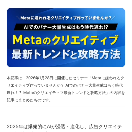
ネット市場調査データ
フィード広告
SEO
ホワイトペーパー
CRM
KARTE
本記事は、2026年1月28日に開催したセミナー「Metaに嫌われるク
リエイティブ作っていませんか？ AIでのバナー大量生成はもう時代
遅れ！？ Metaのクリエイティブ最新トレンドと攻略方法」の内容を
Google Cloud／BI
記事にまとめたものです。
2025年は爆発的にAIが浸透・進化し、広告クリエイテ
実績・事例