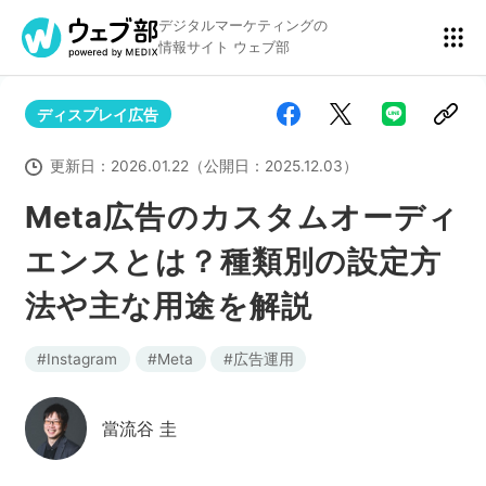
デジタルマーケティングの
情報サイト ウェブ部
ディスプレイ広告
リスティング広告
BtoBマーケティング
更新日：
2026.01.22
（公開日：
2025.12.03
）
Meta広告のカスタムオーディ
エンスとは？種類別の設定方
アクセス解析
ディスプレイ広告
法や主な用途を解説
アドテクノロジー
広告クリエイティブ
Instagram
Meta
広告運用
當流谷 圭
Webサイト構築
EC