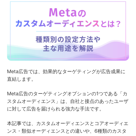
ネット市場調査データ
フィード広告
SEO
ホワイトペーパー
Meta広告では、効果的なターゲティングが広告成果に
CRM
KARTE
直結します。
Meta広告のターゲティングオプションの1つである「カ
Google Cloud／BI
スタムオーディエンス」は、自社と接点のあったユーザ
に対して広告を届けられる強力な手法です。
本記事では、カスタムオーディエンスとコアオーディエ
ンス・類似オーディエンスとの違いや、6種類のカスタ
実績・事例