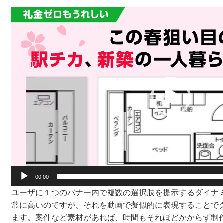
動
画
プ
レ
ー
ヤ
ー
00:00
ユーザに１つのバナー内で複数の選択肢を提示するダイナ
常に高いのですが、それを動画で擬似的に表現することで
ます。案件など素材があれば、時間もそれほどかからず制