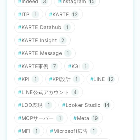
Indeed
3
Instagram
15
ITP
1
KARTE
12
KARTE Datahub
1
KARTE Insight
2
KARTE Message
1
KARTE事例
7
KGI
1
KPI
1
KPI設計
1
LINE
12
LINE公式アカウント
4
LOD表現
1
Looker Studio
14
MCPサーバー
1
Meta
19
MFI
1
Microsoft広告
1