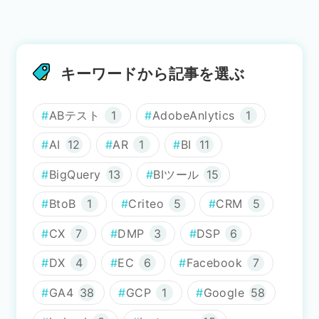
キーワードから記事を選ぶ
ABテスト
1
AdobeAnlytics
1
AI
12
AR
1
BI
11
BigQuery
13
BIツール
15
BtoB
1
Criteo
5
CRM
5
CX
7
DMP
3
DSP
6
DX
4
EC
6
Facebook
7
GA4
38
GCP
1
Google
58