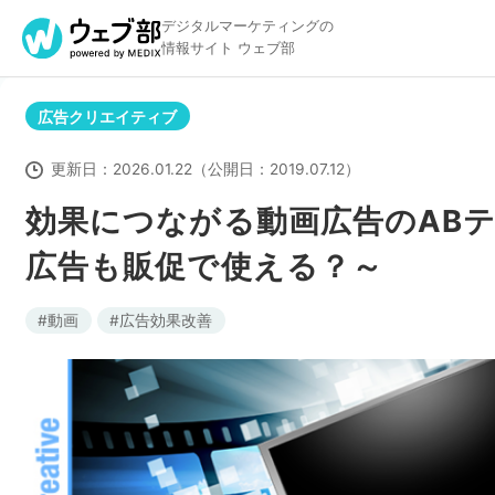
デジタルマーケティングの
情報サイト ウェブ部
広告クリエイティブ
リスティング広告
B
更新日：
2026.01.22
（公開日：
2019.07.12
）
効果につながる動画広告のAB
広告も販促で使える？～
アクセス解析
動画
広告効果改善
アドテクノロジー
Webサイト構築