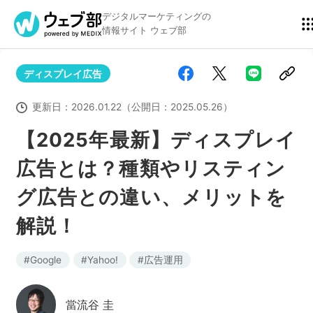
デジタルマーケティングの
情報サイト ウェブ部
ディスプレイ広告
リスティング広告
BtoBマーケティング
更新日：
2026.01.22
（公開日：
2025.05.26
）
【2025年最新】ディスプレイ
広告とは？種類やリスティン
アクセス解析
ディスプレイ広告
グ広告との違い、メリットを
解説！
アドテクノロジー
広告クリエイティブ
Google
Yahoo!
広告運用
Webサイト構築
EC
當流谷 圭