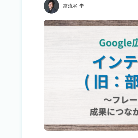
當流谷 圭