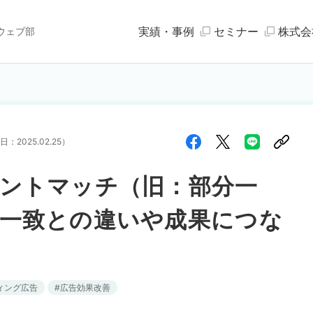
実績・事例
セミナー
株式会
ウェブ部
日：
2025.02.25
）
ントマッチ（旧：部分一
一致との違いや成果につな
ィング広告
広告効果改善