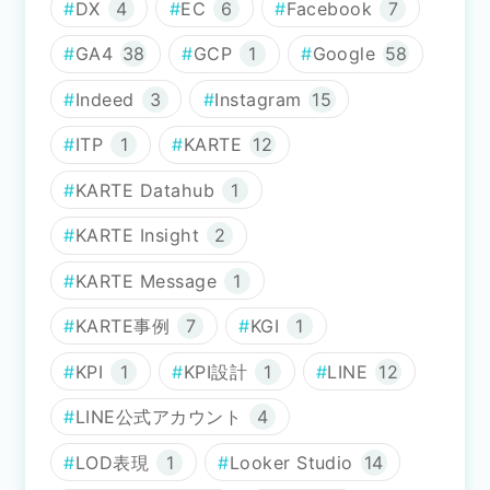
DX
4
EC
6
Facebook
7
GA4
38
GCP
1
Google
58
Indeed
3
Instagram
15
ITP
1
KARTE
12
KARTE Datahub
1
KARTE Insight
2
KARTE Message
1
KARTE事例
7
KGI
1
KPI
1
KPI設計
1
LINE
12
LINE公式アカウント
4
LOD表現
1
Looker Studio
14