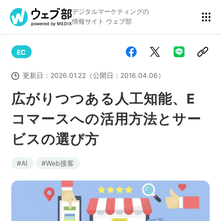
デジタルマーケティングの
情報サイト ウェブ部
EC
リスティング広告
BtoBマーケティング
更新日：
2026.01.22
（公開日：
2016.04.06
）
広がりつつある人工知能、E
コマースへの活用方法とサー
アクセス解析
ディスプレイ広告
ビスの選び方
アドテクノロジー
広告クリエイティブ
AI
Web接客
Webサイト構築
EC