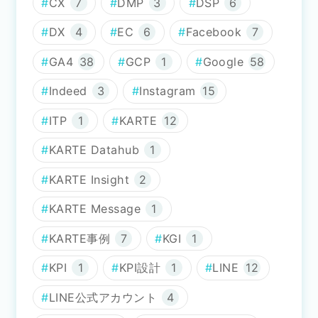
CX
7
DMP
3
DSP
6
DX
4
EC
6
Facebook
7
GA4
38
GCP
1
Google
58
Indeed
3
Instagram
15
ITP
1
KARTE
12
KARTE Datahub
1
KARTE Insight
2
KARTE Message
1
KARTE事例
7
KGI
1
KPI
1
KPI設計
1
LINE
12
LINE公式アカウント
4