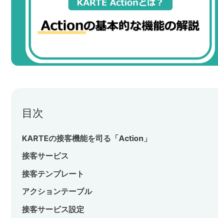
ネット市場調査データ
フィード広告
SEO
ホワイトペーパー
目次
CRM
KARTE
KARTEの接客機能を司る「Action」
接客サービス
Google Cloud／BI
接客テンプレート
アクションテーブル
接客サービス設定
実績・事例