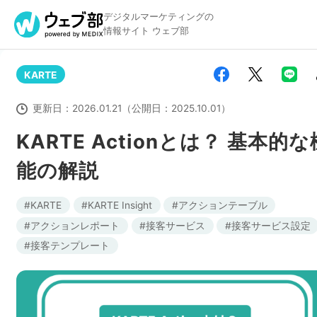
デジタルマーケティングの
情報サイト ウェブ部
KARTE
リスティング広告
BtoBマーケティング
更新日：
2026.01.21
（公開日：
2025.10.01
）
KARTE Actionとは？ 基本的な
能の解説
アクセス解析
ディスプレイ広告
KARTE
KARTE Insight
アクションテーブル
アクションレポート
接客サービス
接客サービス設定
アドテクノロジー
広告クリエイティブ
接客テンプレート
Webサイト構築
EC