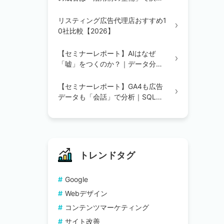
る｜統合・辞書定義・BI/AI環境の
3ステップを解説
リスティング広告代理店おすすめ1
0社比較【2026】
【セミナーレポート】AIはなぜ
「嘘」をつくのか？｜データ分析
の精度を変える「辞書登録」の重
要性
【セミナーレポート】GA4も広告
データも「会話」で分析｜SQL不
要のAIデータ分析を実演で解説
トレンドタグ
Google
Webデザイン
コンテンツマーケティング
サイト改善