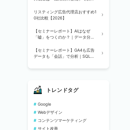
る｜統合・辞書定義・BI/AI環境の
3ステップを解説
リスティング広告代理店おすすめ1
0社比較【2026】
【セミナーレポート】AIはなぜ
「嘘」をつくのか？｜データ分析
の精度を変える「辞書登録」の重
要性
【セミナーレポート】GA4も広告
データも「会話」で分析｜SQL不
要のAIデータ分析を実演で解説
トレンドタグ
Google
Webデザイン
コンテンツマーケティング
サイト改善