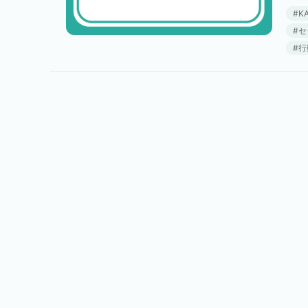
らしい
K
セ
行