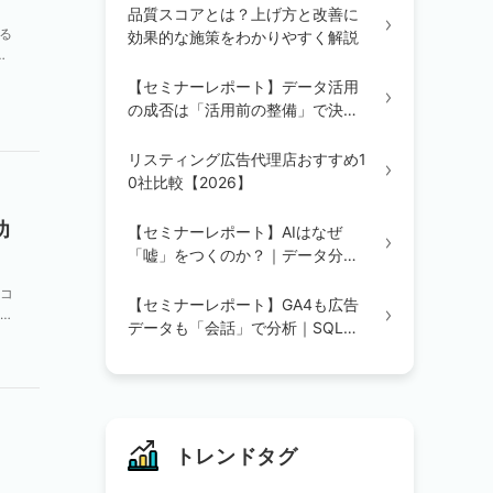
品質スコアとは？上げ方と改善に
る
効果的な施策をわかりやすく解説
で
【セミナーレポート】データ活用
の成否は「活用前の整備」で決ま
る｜統合・辞書定義・BI/AI環境の
3ステップを解説
リスティング広告代理店おすすめ1
0社比較【2026】
功
【セミナーレポート】AIはなぜ
「嘘」をつくのか？｜データ分析
の精度を変える「辞書登録」の重
、コ
要性
【セミナーレポート】GA4も広告
いて
データも「会話」で分析｜SQL不
要のAIデータ分析を実演で解説
トレンドタグ