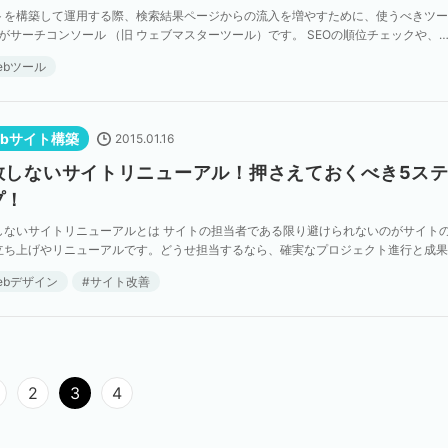
トを構築して運用する際、検索結果ページからの流入を増やすために、使うべきツー
つがサーチコンソール （旧 ウェブマスターツール）です。 SEOの順位チェックや、
果の解析は毎日しっかりと行うウェブ担当の方でも […]
ebツール
ebサイト構築
2015.01.16
敗しないサイトリニューアル！押さえておくべき5ス
プ！
しないサイトリニューアルとは サイトの担当者である限り避けられないのがサイト
立ち上げやリニューアルです。どうせ担当するなら、確実なプロジェクト進行と成果
実現したいですよね。 そのためには信頼できるパートナ […]
ebデザイン
サイト改善
2
3
4