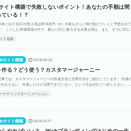
Cサイト構築で失敗しないポイント！あなたの手順は間
っている！？
日本におけるECの売上高は約18兆円（※）今後もさらに伸び続けていくと予想され
す。 こうした市場環境の中で、新たにECに参入する企業も増え、また、すでにECに
んでいる企業ではさらに売り上げを伸ばしていくた […]
イト改善
ebサイト構築
2016.08.24
う作る？どう使う？カスタマージャーニー
記事では、カスタマージャーニーの作成方法と活用方法をご紹介しています。 作成
がわからない、作成したけど活用できていない、という方はぜひご一読ください。 
マージャーニーマップを使って、ビジネスのボトルネック […]
ーケティングオートメーション
ebサイト構築
2016.03.11
からやればいい？ Webブランディングはじめの一歩