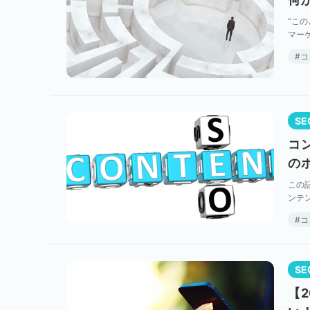
“こ
マー
きる
コ
SE
コ
の
この
ンテ
説明
コ
SE
【