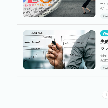
サイ
の1
告効
W
W
失
ッ
失敗
新規
大を
W
1