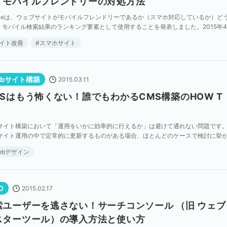
！モバイルフレンドリーの対処方法
ogleは、ウェブサイトがモバイルフレンドリーであるか（スマホ対応しているか）ど
、モバイル検索結果のランキング要素として使用することを発表しました。2015年
からの導入を予定しています。 今回は、その […]
イト改善
スマホサイト
ebサイト構築
2015.03.11
MSはもう怖くない！誰でもわかるCMS構築のHOW T
。
Bサイト構築において「運用をいかに効率的に行えるか」は避けて通れない問題です
Bサイト運用の中で定常的に更新するものがある場合、ほとんどのケースで検討に挙
「CMS※1」があります。 しかしながら「どんなも […]
ebデザイン
O
2015.02.17
索ユーザーを逃さない！サーチコンソール （旧 ウェブ
スターツール）の導入方法と使い方