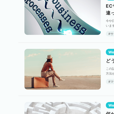
E
違
今や
いま
り組
サ
W
ど
この
方法
スタ
マ
W
何