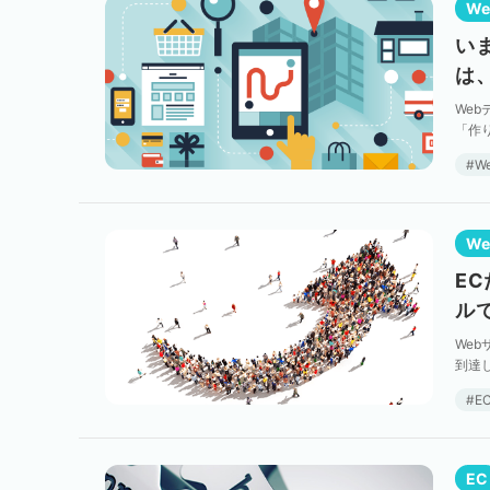
W
い
は
We
「作
デザ
W
W
E
ル
We
到達
ユー
E
EC