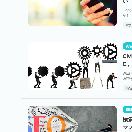
い
Go
かを
21日
サ
W
C
O
WE
WE
るのが
W
SE
検
マ