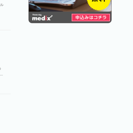
ル
広
テ
の
拡