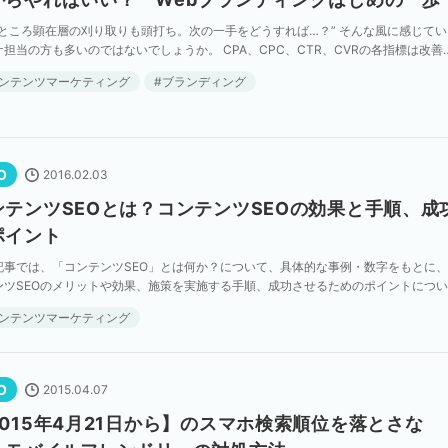
のところ顕在層の刈り取りも頭打ち。次の一手をどうすれば…？” そんな風に感じてい
ケ担当の方も多いのではないでしょうか。 CPA、CPC、CTR、CVRの各指標は改善
だけ改善したが売上の伸び悩みが続いている […]
ンテンツマーケティング
ブランディング
O
2016.02.03
ンテンツSEOとは？コンテンツSEOの効果と手順、成
ポイント
記事では、「コンテンツSEO」とは何か？について、具体的な事例・数字をもとに
ンツSEOのメリットや効果、施策を実施する手順、成功させるためのポイントにつ
します。
ンテンツマーケティング
O
2015.04.07
2015年4月21日から】のスマホ検索順位を落とさな