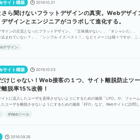
ebサイト構築
2016.10.31
まさら聞けないフラットデザインの真実。Webデザイ
、デザインとエンジニアがコラボして進化する。
bデザインの主流となったフラットデザイン。 「立体感がない」、「オシャレだ」、
り込まれていない？」、「シンプル イズ ベスト！」などイメージは様々ですが、こ
インの台頭には、必然的な理由がありました。 この記 […]
ebデザイン
ebサイト構築
2016.10.03
Cだけじゃない！Web接客の１つ、サイト離脱防止ツ
で離脱率15%改善！
bサイトに流入したユーザを直帰させないようにするための施策「LPO」や、フォー
したユーザを離脱させないようにするための施策「EFO」など、Webサイトに訪問し
ザをコンバージョンに導くための施策は様々です […]
C
Webツール
2016.09.26