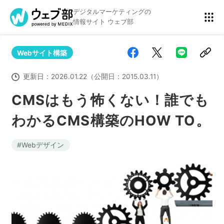
デジタルマーケティングの
情報サイト ウェブ部
Webサイト構築
リスティング広告
BtoBマーケティング
更新日：
2026.01.22
（公開日：
2015.03.11
）
CMSはもう怖くない！誰でも
わかるCMS構築のHOW TO。
アクセス解析
ディスプレイ広告
Webデザイン
アドテクノロジー
広告クリエイティブ
Webサイト構築
EC