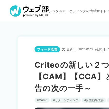
デジタルマーケティングの
情報サイト 
フィード広告
更新日：
2026.01.22
（公開日：
Criteoの新しい
【CAM】【CCA
告の次の一手～
Criteo
リターゲティング
広告効果改善