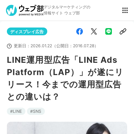
デジタルマーケティングの
情報サイト ウェブ部
ディスプレイ広告
リスティング広告
BtoBマーケティング
更新日：
2026.01.22
（公開日：
2016.07.28
）
LINE運用型広告「LINE Ads
Platform（LAP）」が遂にリ
アクセス解析
ディスプレイ広告
リース！今までの運用型広告
との違いは？
アドテクノロジー
広告クリエイティブ
LINE
SNS
Webサイト構築
EC