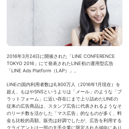
ネット市場調査データ
フィード広告
SEO
ホワイトペーパー
2016年3月24日に開催された「LINE CONFERENCE
TOKYO 2016」にて発表されたLINE初の運用型広告
CRM
KARTE
「LINE Ads Platform（LAP）」。
LINEの国内利用者数は6,800万人（2016年1月現在）を
超え、もはやSNSというよりは「メール」のような「プ
Google Cloud／BI
ラットフォーム」に近い存在にまで上り詰めたLINEの
従来の広告商品は、スタンプ広告に代表されるようなそ
のリーチ数を活かした「マス広告」的なものが多く、料
金も比較的高額。販売は好調でしたが、広告を利用する
実績・事例
クライアントは一部の大手企業に限定される傾向にあり