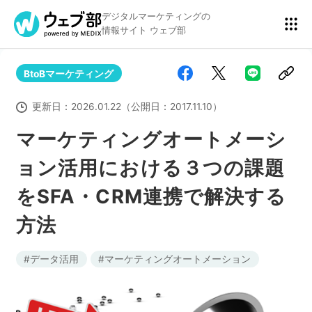
デジタルマーケティングの
情報サイト ウェブ部
BtoBマーケティング
リスティング広告
BtoBマーケティング
更新日：
2026.01.22
（公開日：
2017.11.10
）
マーケティングオートメーシ
ョン活用における３つの課題
アクセス解析
ディスプレイ広告
をSFA・CRM連携で解決する
方法
アドテクノロジー
広告クリエイティブ
データ活用
マーケティングオートメーション
Webサイト構築
EC