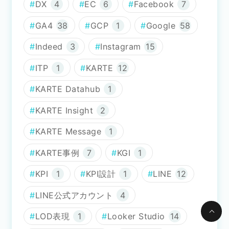
DX
4
EC
6
Facebook
7
GA4
38
GCP
1
Google
58
Indeed
3
Instagram
15
ITP
1
KARTE
12
KARTE Datahub
1
KARTE Insight
2
KARTE Message
1
KARTE事例
7
KGI
1
KPI
1
KPI設計
1
LINE
12
LINE公式アカウント
4
LOD表現
1
Looker Studio
14