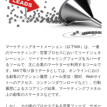
ネット市場調査データ
フィード広告
SEO
ホワイトペーパー
マーケティングオートメーション（以下MA）は、一連
のマーケティング・営業プロセスにおいてリードジェネ
CRM
KARTE
レーション、リードナーチャリングフェーズをカバーす
るツールで、主に企業のマーケターが利用するツールで
す。MAで取り扱うデータとしては、オンラインにおけ
る顧客のアクション履歴（メール受信・開封、Webサイ
Google Cloud／BI
トへのアクセス、コンテンツダウンロードなど）、行動
履歴によるスコアリング結果、マーケティングファネル
上の顧客のステータスなどです。
実績・事例
しかし、その後のプロセスである営業フェーズ、サポー