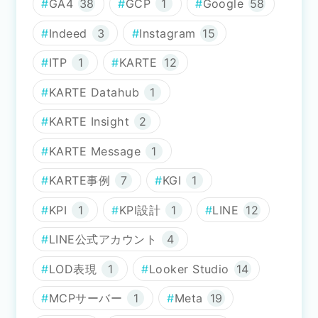
GA4
38
GCP
1
Google
58
Indeed
3
Instagram
15
ITP
1
KARTE
12
KARTE Datahub
1
KARTE Insight
2
KARTE Message
1
KARTE事例
7
KGI
1
KPI
1
KPI設計
1
LINE
12
LINE公式アカウント
4
LOD表現
1
Looker Studio
14
MCPサーバー
1
Meta
19