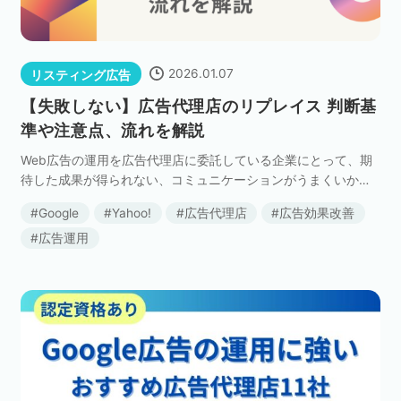
ネット市場調査データ
フィード広告
2026.01.07
リスティング広告
【失敗しない】広告代理店のリプレイス 判断基
準や注意点、流れを解説
SEO
ホワイトペーパー
Web広告の運用を広告代理店に委託している企業にとって、期
待した成果が得られない、コミュニケーションがうまくいかな
い、といった課題に直面することは少なくありません。 そのよ
Google
Yahoo!
広告代理店
広告効果改善
CRM
KARTE
うな状況で頭をよぎるのが「広告代理店のリプレイス […]
広告運用
Google Cloud／BI
実績・事例