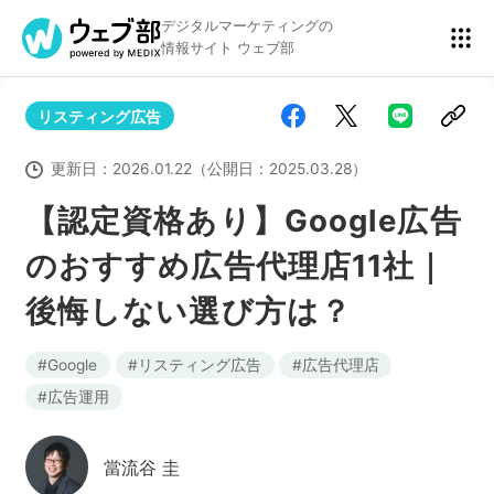
デジタルマーケティングの
情報サイト ウェブ部
リスティング広告
リスティング広告
BtoBマーケティング
更新日：
2026.01.22
（公開日：
2025.03.28
）
【認定資格あり】Google広告
のおすすめ広告代理店11社｜
アクセス解析
ディスプレイ広告
後悔しない選び方は？
アドテクノロジー
広告クリエイティブ
Google
リスティング広告
広告代理店
広告運用
Webサイト構築
EC
當流谷 圭