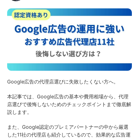
ネット市場調査データ
フィード広告
SEO
ホワイトペーパー
CRM
KARTE
Google広告の代理店選びに失敗したくない方へ。
本記事では、Google広告の基本や費用相場から、代理
Google Cloud／BI
店選びで後悔しないためのチェックポイントまで徹底解
説します。
また、Google認定のプレミアパートナーの中から厳選
実績・事例
した11社の代理店も紹介しているので、効果的な広告運