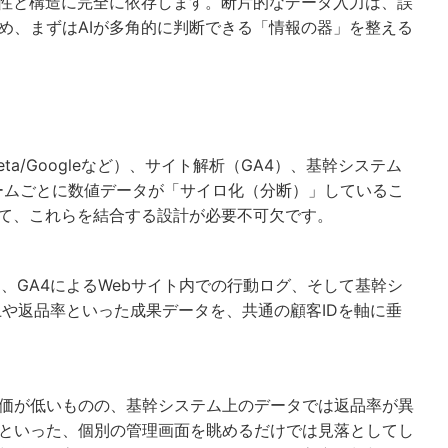
羅性と構造に完全に依存します。断片的なデータ入力は、誤
め、まずはAIが多角的に判断できる「情報の器」を整える
a/Googleなど）、サイト解析（GA4）、基幹システム
ォームごとに数値データが「サイロ化（分断）」しているこ
して、これらを結合する設計が必要不可欠です。
ータ、GA4によるWebサイト内での行動ログ、そして基幹シ
上や返品率といった成果データを、共通の顧客IDを軸に垂
価が低いものの、基幹システム上のデータでは返品率が異
といった、個別の管理画面を眺めるだけでは見落としてし