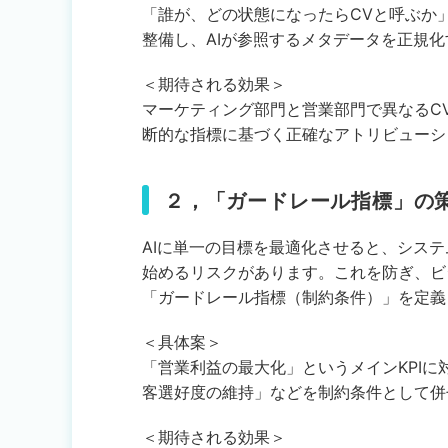
「誰が、どの状態になったらCVと呼ぶか
整備し、AIが参照するメタデータを正規化
＜期待される効果＞
マーケティング部門と営業部門で異なるC
断的な指標に基づく正確なアトリビューシ
２，「ガードレール指標」の
AIに単一の目標を最適化させると、シス
始めるリスクがあります。これを防ぎ、ビ
「ガードレール指標（制約条件）」を定義
＜具体案＞
「営業利益の最大化」というメインKPIに
客選好度の維持」などを制約条件として併
＜期待される効果＞