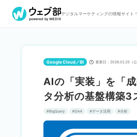
デジタルマーケティングの
情報サイト 
Google Cloud／BI
更新日：
2026.02.25
（公
AIの「実装」を「
タ分析の基盤構築3
BigQuery
GA4
データ活用
分析