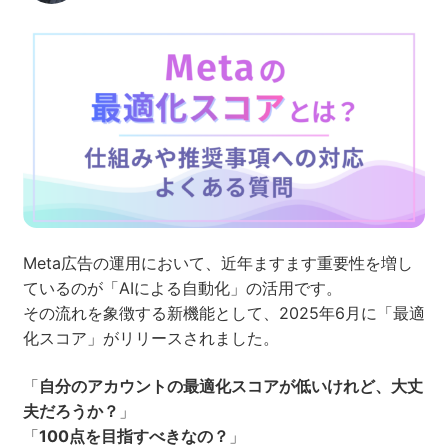
ネット市場調査データ
フィード広告
SEO
ホワイトペーパー
CRM
KARTE
Meta広告の運用において、近年ますます重要性を増し
ているのが「AIによる自動化」の活用です。
その流れを象徴する新機能として、2025年6月に「最適
Google Cloud／BI
化スコア」がリリースされました。
「
自分のアカウントの最適化スコアが低いけれど、大丈
夫だろうか？
」
実績・事例
「
100点を目指すべきなの？
」