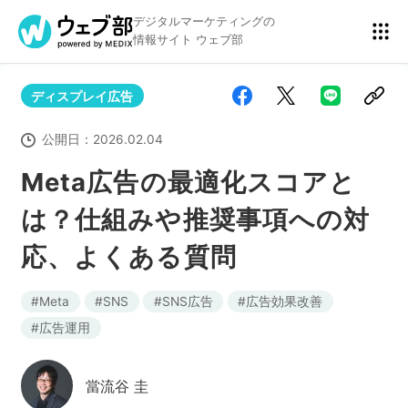
デジタルマーケティングの
情報サイト ウェブ部
ディスプレイ広告
リスティング広告
BtoBマーケティング
公開日：
2026.02.04
Meta広告の最適化スコアと
は？仕組みや推奨事項への対
アクセス解析
ディスプレイ広告
応、よくある質問
アドテクノロジー
広告クリエイティブ
Meta
SNS
SNS広告
広告効果改善
広告運用
Webサイト構築
EC
當流谷 圭