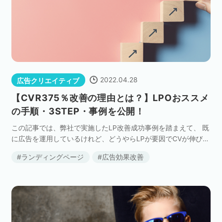
ネット市場調査データ
フィード広告
SEO
ホワイトペーパー
2022.04.28
広告クリエイティブ
【CVR375％改善の理由とは？】LPOおススメ
の手順・3STEP・事例を公開！
CRM
KARTE
この記事では、弊社で実施したLP改善成功事例を踏まえて、 既
に広告を運用しているけれど、どうやらLPが要因でCVが伸び悩
んでいる。 CVR改善に向けてLPO実施したいけど何からすれば
ランディングページ
広告効果改善
いいかわからない といった方々に向けて […]
Google Cloud／BI
実績・事例