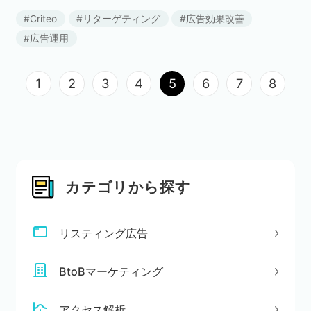
に高いことが知られています。EC・不動産・人材・旅行など多
Criteo
リターゲティング
広告効果改善
くの商品やサービスを扱うWebサイトのプロモ […]
広告運用
1
2
3
4
5
6
7
8
カテゴリから探す
リスティング広告
BtoBマーケティング
アクセス解析