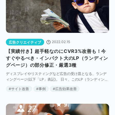
セミナー
株式会社メディックス
お問い合わせ
2022.02.15
広告クリエイティブ
プライバシーポリシー
【実績付き】超手軽なのにCVR3%改善も！今
すぐやるべき・インパクト大のLP（ランディン
グページ）の部分修正・厳選3種
ディスプレイやリスティングなど広告の受け皿となる、ランデ
ィングページ(以下「LP」表記)。 日々、このLP（ランディング
ページ）の運用・制作をお手伝いするなかで、次のようなご相
サイト改善
事例
広告効果改善
談をいただくことがあります。 「LP全体をリ […]