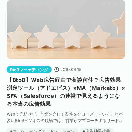
2019.04.15
BtoBマーケティング
【BtoB】Web広告経由で商談何件？広告効果
測定ツール（アドエビス）×MA（Marketo）×
SFA（Salesforce）の連携で見えるようにな
る本当の広告効果
Webで完結せず、営業を介して案件をクローズしていくことが
多いBtoBビジネスの現場では、営業がアプローチするリードを
Web広告で獲得するケースが一般的になっています。 その際の
マーケティングオートメーション
広告効果改善