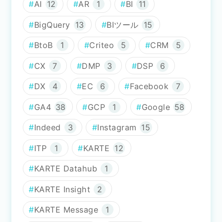
AI
12
AR
1
BI
11
BigQuery
13
BIツール
15
BtoB
1
Criteo
5
CRM
5
CX
7
DMP
3
DSP
6
DX
4
EC
6
Facebook
7
GA4
38
GCP
1
Google
58
Indeed
3
Instagram
15
ITP
1
KARTE
12
KARTE Datahub
1
KARTE Insight
2
KARTE Message
1