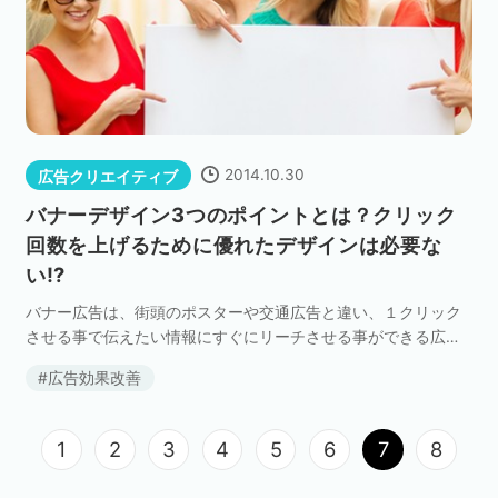
2014.10.30
広告クリエイティブ
バナーデザイン3つのポイントとは？クリック
回数を上げるために優れたデザインは必要な
い!?
バナー広告は、街頭のポスターや交通広告と違い、１クリック
させる事で伝えたい情報にすぐにリーチさせる事ができる広告
手法です。潜在的なユーザへのファーストタッチはもちろん、
広告効果改善
顕在的なユーザと特定した後に、リターゲティングとして […]
1
2
3
4
5
6
7
8