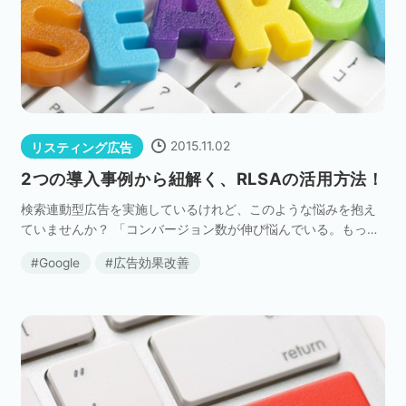
ネット市場調査データ
フィード広告
SEO
ホワイトペーパー
2015.11.02
リスティング広告
2つの導入事例から紐解く、RLSAの活用方法！
検索連動型広告を実施しているけれど、このような悩みを抱え
CRM
KARTE
ていませんか？ 「コンバージョン数が伸び悩んでいる。もっと
数を増やす方法はないか？」 「CPAが悪化してきた。良い改善
Google
広告効果改善
策はないか？」 こんな悩みを解決するターゲティ […]
Google Cloud／BI
実績・事例