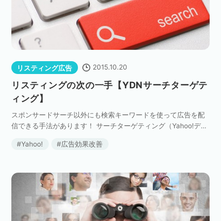
セミナー
株式会社メディックス
2015.10.20
リスティング広告
お問い合わせ
リスティングの次の一手【YDNサーチターゲテ
プライバシーポリシー
ィング】
スポンサードサーチ以外にも検索キーワードを使って広告を配
信できる手法があります！ サーチターゲティング（Yahoo!ディ
スプレイアドネットワーク）を実施すれば、YDNを使って、よ
Yahoo!
広告効果改善
り多くの顕在層にアプローチすることができま […]