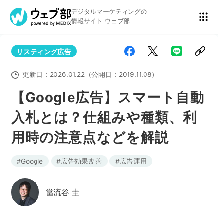
デジタルマーケティングの
情報サイト ウェブ部
リスティング広告
リスティング広告
BtoBマーケティング
更新日：
2026.01.22
（公開日：
2019.11.08
）
【Google広告】スマート自動
入札とは？仕組みや種類、利
アクセス解析
ディスプレイ広告
用時の注意点などを解説
アドテクノロジー
広告クリエイティブ
Google
広告効果改善
広告運用
當流谷 圭
Webサイト構築
EC