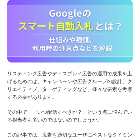
ネット市場調査データ
フィード広告
SEO
ホワイトペーパー
リスティング広告やディスプレイ広告の運用で成果を上
CRM
KARTE
げるためには、キャンペーンや広告グループの設計、ク
リエイティブ、ターゲティングなど、様々な要素を考慮
する必要があります。
Google Cloud／BI
その中で、「いつ配信すべきか？」という点に悩んでい
る担当者も多いのではないのでしょうか。
この記事では、広告を適切なユーザにベストなタイミン
実績・事例