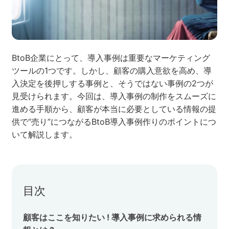
ネット市場調査データ
フィード広告
BtoB企業にとって、導入事例は重要なマーケティング
ツールの1つです。しかし、顧客の購入意欲を高め、導
SEO
ホワイトペーパー
入決定を後押しする事例と、そうではない事例の2つが
見受けられます。今回は、導入事例の制作をスムーズに
進める手順から、顧客が本当に必要としている情報の提
供で“売り”につながるBtoB導入事例作りのポイントにつ
CRM
KARTE
いて解説します。
Google Cloud／BI
目次
顧客はここを知りたい ! 導入事例に求められる情
実績・事例