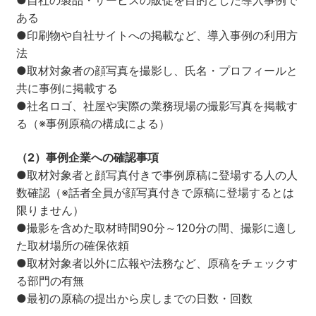
●自社の製品・サービスの販促を目的とした導入事例で
ある
●印刷物や自社サイトへの掲載など、導入事例の利用方
法
●取材対象者の顔写真を撮影し、氏名・プロフィールと
共に事例に掲載する
●社名ロゴ、社屋や実際の業務現場の撮影写真を掲載す
る（※事例原稿の構成による）
（2）事例企業への確認事項
●取材対象者と顔写真付きで事例原稿に登場する人の人
数確認（※話者全員が顔写真付きで原稿に登場するとは
限りません）
●撮影を含めた取材時間90分～120分の間、撮影に適し
た取材場所の確保依頼
●取材対象者以外に広報や法務など、原稿をチェックす
る部門の有無
●最初の原稿の提出から戻しまでの日数・回数