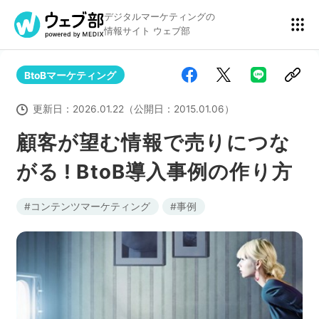
デジタルマーケティングの
情報サイト ウェブ部
BtoBマーケティング
リスティング広告
BtoBマーケティング
更新日：
2026.01.22
（公開日：
2015.01.06
）
顧客が望む情報で売りにつな
がる ! BtoB導入事例の作り方
アクセス解析
ディスプレイ広告
コンテンツマーケティング
事例
アドテクノロジー
広告クリエイティブ
Webサイト構築
EC