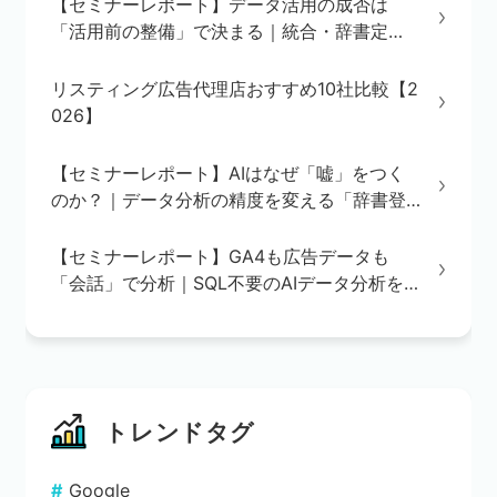
【セミナーレポート】データ活用の成否は
「活用前の整備」で決まる｜統合・辞書定
義・BI/AI環境の3ステップを解説
リスティング広告代理店おすすめ10社比較【2
026】
【セミナーレポート】AIはなぜ「嘘」をつく
のか？｜データ分析の精度を変える「辞書登
録」の重要性
【セミナーレポート】GA4も広告データも
「会話」で分析｜SQL不要のAIデータ分析を
実演で解説
トレンドタグ
Google