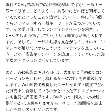
弊社のCVは指名系での獲得率が高いですが、一般キー
ワードはそこにどのように、あるいはどれほど関与して
いるのかといったことを追求しています。年に2～3個
くらいフィットする一般キーワードが見つかっていま
す。その受け皿としてランディングページを用意し、
CVが少しずつ伸ばしていくという地道な活動も大切で
すね。そして、ユーザの動線を見ながら「こういうコン
テンツが足りないからこういうコンテンツを足していこ
う」とか「広告キャンペーンを追加しよう」といった形
で次のアクションに活かしています。
また、Web広告におけるKPIは、大まかに「Webでコン
バージョンをどれだけ取れるか＝CV数」を再重視して
います。Web広告で獲得したユーザが直接・間接でどれ
だけ売上に貢献しているのかといったアトリビューショ
ンも重要な評価指標です。BtoBでは、購入までの検討
期間が2～3ヵ月ありますから、そうした期間幅を加味
した評価が欠かせないのです。