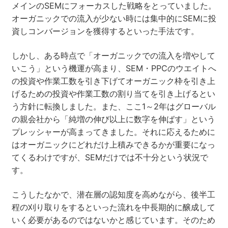
メインのSEMにフォーカスした戦略をとっていました。
オーガニックでの流入が少ない時には集中的にSEMに投
資しコンバージョンを獲得するといった手法です。
しかし、ある時点で「オーガニックでの流入を増やして
いこう」という機運が高まり、SEM・PPCのウエイトへ
の投資や作業工数を引き下げてオーガニック枠を引き上
げるための投資や作業工数の割り当てを引き上げるとい
う方針に転換しました。また、ここ1～2年はグローバル
の親会社から「純増の伸び以上に数字を伸ばす」という
プレッシャーが高まってきました。それに応えるために
はオーガニックにどれだけ上積みできるかが重要になっ
てくるわけですが、SEMだけでは不十分という状況で
す。
こうしたなかで、潜在層の認知度を高めながら、後半工
程の刈り取りをするといった流れを中長期的に醸成して
いく必要があるのではないかと感じています。そのため