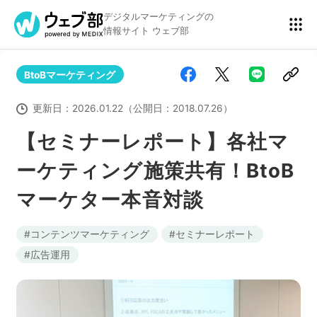
デジタルマーケティングの
情報サイト ウェブ部
BtoBマーケティング
リスティング広告
BtoBマーケティング
更新日：
2026.01.22
（公開日：
2018.07.26
）
【セミナーレポート】各社マ
ーケティング施策共有！BtoB
アクセス解析
ディスプレイ広告
マーケター本音対談
アドテクノロジー
広告クリエイティブ
コンテンツマーケティング
セミナーレポート
広告運用
Webサイト構築
EC