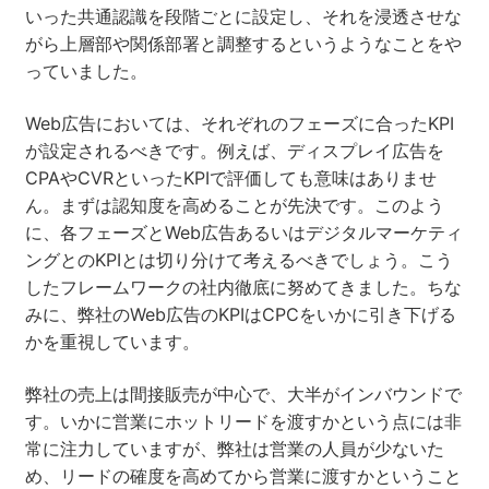
いった共通認識を段階ごとに設定し、それを浸透させな
がら上層部や関係部署と調整するというようなことをや
っていました。
Web広告においては、それぞれのフェーズに合ったKPI
が設定されるべきです。例えば、ディスプレイ広告を
CPAやCVRといったKPIで評価しても意味はありませ
ん。まずは認知度を高めることが先決です。このよう
に、各フェーズとWeb広告あるいはデジタルマーケティ
ングとのKPIとは切り分けて考えるべきでしょう。こう
したフレームワークの社内徹底に努めてきました。ちな
みに、弊社のWeb広告のKPIはCPCをいかに引き下げる
かを重視しています。
弊社の売上は間接販売が中心で、大半がインバウンドで
す。いかに営業にホットリードを渡すかという点には非
常に注力していますが、弊社は営業の人員が少ないた
め、リードの確度を高めてから営業に渡すかということ