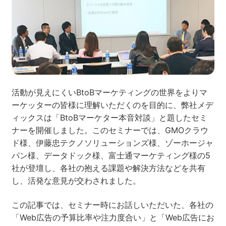
ネット市場調査データ
フィード広告
SEO
ホワイトペーパー
活動が見えにくいBtoBマーケティングの世界をよりマ
ーケッターの皆様に理解いただくのを目的に、弊社メデ
ィックスは「BtoBマーケター本音対談」と題したセミ
CRM
KARTE
ナーを開催しました。このセミナーでは、GMOクラウ
ド様、伊藤忠テクノソリューションズ様、ゾーホージャ
パン様、データドック様、富士通マーケティング様の5
Google Cloud／BI
社が登壇し、各社の抱える課題や解決方法などを共有
し、活発な意見が交わされました。
この記事では、セミナー時にお話しいただいた、各社の
「Web広告の予算比率や注力度合い」と「Web広告にお
実績・事例