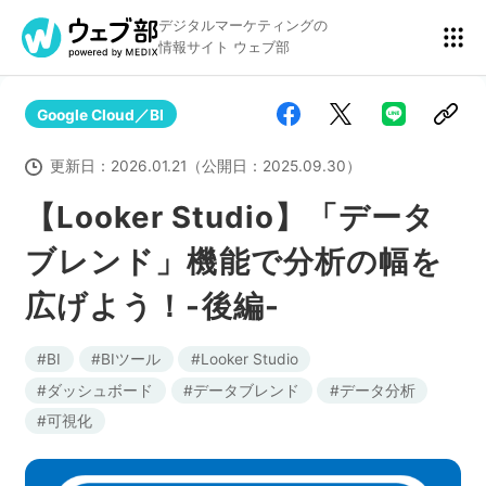
デジタルマーケティングの
情報サイト ウェブ部
Google Cloud／BI
リスティング広告
BtoBマーケティング
更新日：
2026.01.21
（公開日：
2025.09.30
）
【Looker Studio】「データ
ブレンド」機能で分析の幅を
アクセス解析
ディスプレイ広告
広げよう！-後編-
アドテクノロジー
広告クリエイティブ
BI
BIツール
Looker Studio
ダッシュボード
データブレンド
データ分析
可視化
Webサイト構築
EC