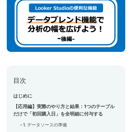
ネット市場調査データ
フィード広告
SEO
ホワイトペーパー
CRM
KARTE
目次
はじめに
Google Cloud／BI
【応用編】実際のやり方と結果：1つのテーブル
だけで「初回購入日」を全明細に付与する
1. データソースの準備
実績・事例