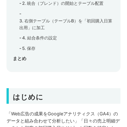
2. 統合（ブレンド）の開始とテーブル配置
セミナー
3. 右側テーブル（テーブルB）を「初回購入日算
株式会社メディックス
出用」に加工
4. 結合条件の設定
お問い合わせ
5. 保存
プライバシーポリシー
まとめ
はじめに
「Web広告の成果をGoogleアナリティクス（GA4）の
データと組み合わせて分析したい」「日々の売上明細デ