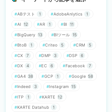
ABテスト
1
AdobeAnlytics
1
AI
12
AR
1
BI
11
BigQuery
13
BIツール
15
BtoB
1
Criteo
5
CRM
5
CX
7
DMP
3
DSP
6
DX
4
EC
6
Facebook
7
GA4
38
GCP
1
Google
58
Indeed
3
Instagram
15
ITP
1
KARTE
12
KARTE Datahub
1